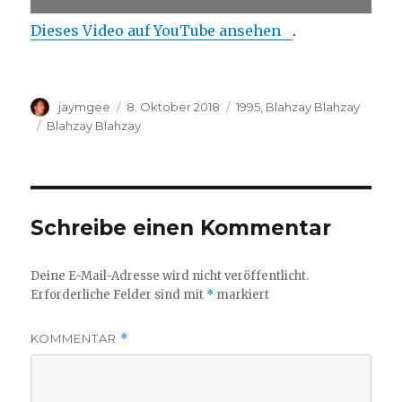
Dieses Video auf YouTube ansehen
.
Autor
Veröffentlicht
Kategorien
jaymgee
8. Oktober 2018
1995
,
Blahzay Blahzay
am
Schlagwörter
Blahzay Blahzay
Schreibe einen Kommentar
Deine E-Mail-Adresse wird nicht veröffentlicht.
Erforderliche Felder sind mit
*
markiert
KOMMENTAR
*