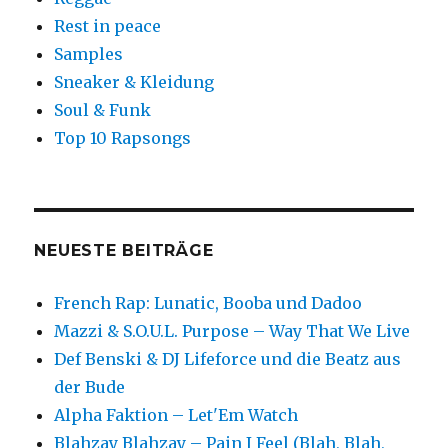
Rest in peace
Samples
Sneaker & Kleidung
Soul & Funk
Top 10 Rapsongs
NEUESTE BEITRÄGE
French Rap: Lunatic, Booba und Dadoo
Mazzi & S.O.U.L. Purpose – Way That We Live
Def Benski & DJ Lifeforce und die Beatz aus
der Bude
Alpha Faktion – Let'Em Watch
Blahzay Blahzay – Pain I Feel (Blah, Blah,