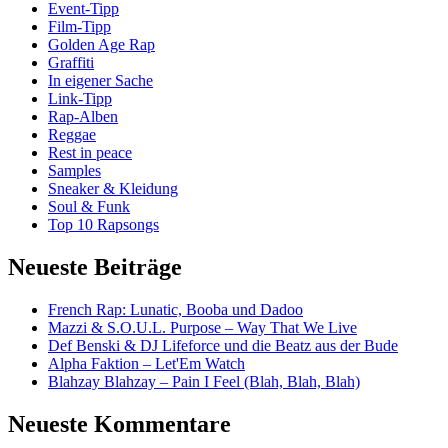
Event-Tipp
Film-Tipp
Golden Age Rap
Graffiti
In eigener Sache
Link-Tipp
Rap-Alben
Reggae
Rest in peace
Samples
Sneaker & Kleidung
Soul & Funk
Top 10 Rapsongs
Neueste Beiträge
French Rap: Lunatic, Booba und Dadoo
Mazzi & S.O.U.L. Purpose – Way That We Live
Def Benski & DJ Lifeforce und die Beatz aus der Bude
Alpha Faktion – Let'Em Watch
Blahzay Blahzay – Pain I Feel (Blah, Blah, Blah)
Neueste Kommentare