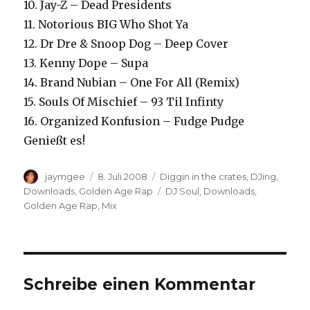
10. Jay-Z – Dead Presidents
11. Notorious BIG Who Shot Ya
12. Dr Dre & Snoop Dog – Deep Cover
13. Kenny Dope – Supa
14. Brand Nubian – One For All (Remix)
15. Souls Of Mischief – 93 Til Infinty
16. Organized Konfusion – Fudge Pudge
Genießt es!
Autor
Veröffentlicht
Kategorien
jaymgee
8. Juli 2008
Diggin in the crates
,
DJing
,
am
Schlagwörter
Downloads
,
Golden Age Rap
DJ Soul
,
Downloads
,
Golden Age Rap
,
Mix
Schreibe einen Kommentar