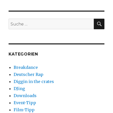
SUC
Suche
nach:
KATEGORIEN
Breakdance
Deutscher Rap
Diggin in the crates
DJing
Downloads
Event-Tipp
Film-Tipp