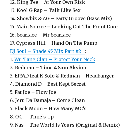
12. King Tee – At Your Own Risk
13. Kool G Rap – Talk Like Sex
14. Showbiz & AG – Party Groove (Bass Mix)
15. Main Source – Looking Out The Front Door
16. Scarface – Mr Scarface
17. Cypress Hill – Hand On The Pump
DJ Soul – Shade 45 Mix Part #2
:
1.
Wu Tang Clan – Protect Your Neck
2. Redman – Time 4 Sum Aksion
3. EPMD feat K-Solo & Redman – Headbanger
4. Diamond D – Best Kept Secret
5. Fat Joe – Flow Joe
6. Jeru Da Damaja – Come Clean
7. Black Moon – How Many MC’s
8. O.C. – Time’s Up
9. Nas – The World Is Yours (Original & Remix)