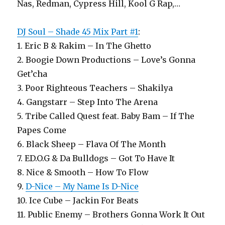
Nas, Redman, Cypress Hill, Kool G Rap,…
DJ Soul – Shade 45 Mix Part #1
:
1. Eric B & Rakim – In The Ghetto
2. Boogie Down Productions – Love’s Gonna
Get’cha
3. Poor Righteous Teachers – Shakilya
4. Gangstarr – Step Into The Arena
5. Tribe Called Quest feat. Baby Bam – If The
Papes Come
6. Black Sheep – Flava Of The Month
7. ED.O.G & Da Bulldogs – Got To Have It
8. Nice & Smooth – How To Flow
9.
D-Nice – My Name Is D-Nice
10. Ice Cube – Jackin For Beats
11. Public Enemy – Brothers Gonna Work It Out