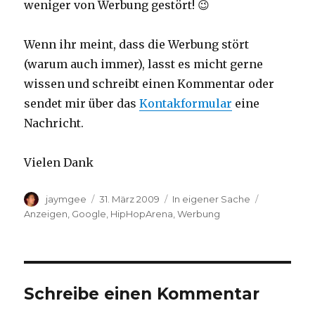
weniger von Werbung gestört! 😉
Wenn ihr meint, dass die Werbung stört
(warum auch immer), lasst es micht gerne
wissen und schreibt einen Kommentar oder
sendet mir über das
Kontakformular
eine
Nachricht.
Vielen Dank
Autor
Veröffentlicht
Kategorien
Schlagwört
jaymgee
31. März 2009
In eigener Sache
am
Anzeigen
,
Google
,
HipHopArena
,
Werbung
Schreibe einen Kommentar