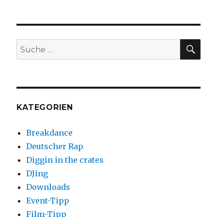
SUC
Suche
nach:
KATEGORIEN
Breakdance
Deutscher Rap
Diggin in the crates
DJing
Downloads
Event-Tipp
Film-Tipp