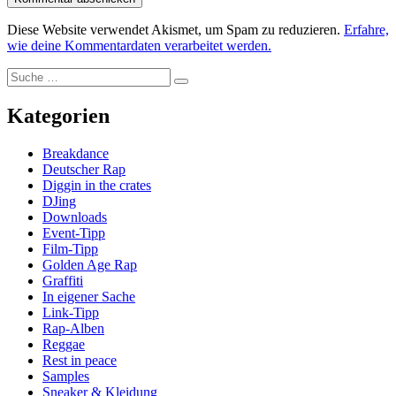
Diese Website verwendet Akismet, um Spam zu reduzieren.
Erfahre,
wie deine Kommentardaten verarbeitet werden.
Suche
Suche
nach:
Kategorien
Breakdance
Deutscher Rap
Diggin in the crates
DJing
Downloads
Event-Tipp
Film-Tipp
Golden Age Rap
Graffiti
In eigener Sache
Link-Tipp
Rap-Alben
Reggae
Rest in peace
Samples
Sneaker & Kleidung