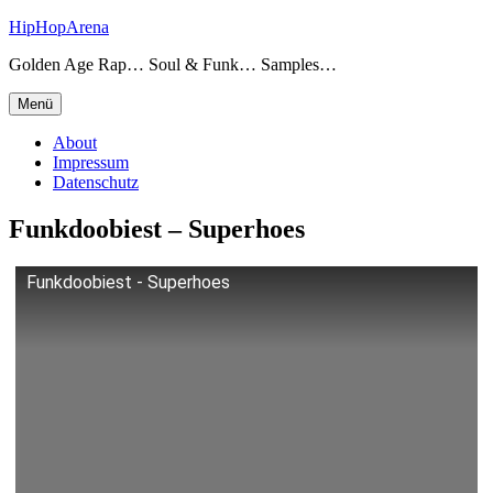
Zum
HipHopArena
Inhalt
Golden Age Rap… Soul & Funk… Samples…
springen
Menü
About
Impressum
Datenschutz
Funkdoobiest – Superhoes
Funkdoobiest - Superhoes