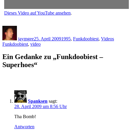
Dieses Video auf YouTube ansehen
.
Autor
Veröffentlicht
Kategorien
Schlagwör
am
jaymgee
25. April 2009
1995
,
Funkdoobiest
,
Videos
Funkdoobiest
,
video
Ein Gedanke zu „Funkdoobiest –
Superhoes“
Spanksen
sagt:
28. April 2009 um 8:56 Uhr
Tha Bomb!
Antworten