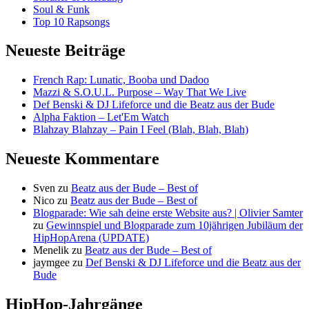
Soul & Funk
Top 10 Rapsongs
Neueste Beiträge
French Rap: Lunatic, Booba und Dadoo
Mazzi & S.O.U.L. Purpose – Way That We Live
Def Benski & DJ Lifeforce und die Beatz aus der Bude
Alpha Faktion – Let'Em Watch
Blahzay Blahzay – Pain I Feel (Blah, Blah, Blah)
Neueste Kommentare
Sven
zu
Beatz aus der Bude – Best of
Nico
zu
Beatz aus der Bude – Best of
Blogparade: Wie sah deine erste Website aus? | Olivier Samter
zu
Gewinnspiel und Blogparade zum 10jährigen Jubiläum der
HipHopArena (UPDATE)
Menelik
zu
Beatz aus der Bude – Best of
jaymgee
zu
Def Benski & DJ Lifeforce und die Beatz aus der
Bude
HipHop-Jahrgänge