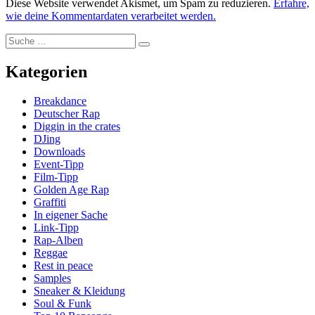
Diese Website verwendet Akismet, um Spam zu reduzieren.
Erfahre,
wie deine Kommentardaten verarbeitet werden.
Suche
Suche
nach:
Kategorien
Breakdance
Deutscher Rap
Diggin in the crates
DJing
Downloads
Event-Tipp
Film-Tipp
Golden Age Rap
Graffiti
In eigener Sache
Link-Tipp
Rap-Alben
Reggae
Rest in peace
Samples
Sneaker & Kleidung
Soul & Funk