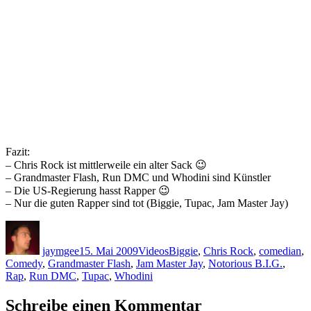
Fazit:
– Chris Rock ist mittlerweile ein alter Sack 😉
– Grandmaster Flash, Run DMC und Whodini sind Künstler
– Die US-Regierung hasst Rapper 😉
– Nur die guten Rapper sind tot (Biggie, Tupac, Jam Master Jay)
Autor
Veröffentlicht
Kategorien
Schlagwörter
am
jaymgee
15. Mai 2009
Videos
Biggie
,
Chris Rock
,
comedian
,
Comedy
,
Grandmaster Flash
,
Jam Master Jay
,
Notorious B.I.G.
,
Rap
,
Run DMC
,
Tupac
,
Whodini
Schreibe einen Kommentar