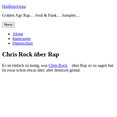
Zum
HipHopArena
Inhalt
Golden Age Rap… Soul & Funk… Samples…
springen
Menü
About
Impressum
Datenschutz
Chris Rock über Rap
Es ist einfach zu lustig, was
Chris Rock
über Rap so zu sagen hat.
Ist zwar schon etwas älter, aber dennoch genial: