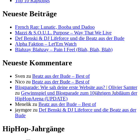
Top 10 Rapsongs
Neueste Beiträge
French Rap: Lunatic, Booba und Dadoo
Mazzi & S.O.U.L. Purpose – Way That We Live
Def Benski & DJ Lifeforce und die Beatz aus der Bude
Alpha Faktion – Let'Em Watch
Blahzay Blahzay – Pain I Feel (Blah, Blah, Blah)
Neueste Kommentare
Sven
zu
Beatz aus der Bude – Best of
Nico
zu
Beatz aus der Bude – Best of
Blogparade: Wie sah deine erste Website aus? | Olivier Samter
zu
Gewinnspiel und Blogparade zum 10jährigen Jubiläum der
HipHopArena (UPDATE)
Menelik
zu
Beatz aus der Bude – Best of
jaymgee
zu
Def Benski & DJ Lifeforce und die Beatz aus der
Bude
HipHop-Jahrgänge