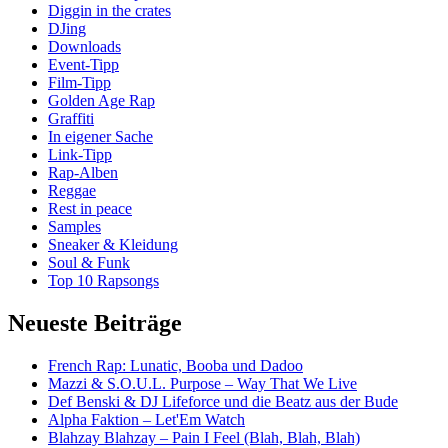
Diggin in the crates
DJing
Downloads
Event-Tipp
Film-Tipp
Golden Age Rap
Graffiti
In eigener Sache
Link-Tipp
Rap-Alben
Reggae
Rest in peace
Samples
Sneaker & Kleidung
Soul & Funk
Top 10 Rapsongs
Neueste Beiträge
French Rap: Lunatic, Booba und Dadoo
Mazzi & S.O.U.L. Purpose – Way That We Live
Def Benski & DJ Lifeforce und die Beatz aus der Bude
Alpha Faktion – Let'Em Watch
Blahzay Blahzay – Pain I Feel (Blah, Blah, Blah)