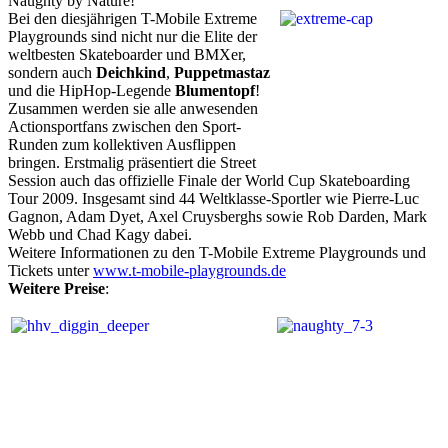
Naughty by Nature!
Bei den diesjährigen T-Mobile Extreme
Playgrounds sind nicht nur die Elite der
weltbesten Skateboarder und BMXer,
sondern auch
Deichkind
,
Puppetmastaz
und die HipHop-Legende
Blumentopf
!
Zusammen werden sie alle anwesenden
Actionsportfans zwischen den Sport-
Runden zum kollektiven Ausflippen
bringen. Erstmalig präsentiert die Street
Session auch das offizielle Finale der World Cup Skateboarding
Tour 2009. Insgesamt sind 44 Weltklasse-Sportler wie Pierre-Luc
Gagnon, Adam Dyet, Axel Cruysberghs sowie Rob Darden, Mark
Webb und Chad Kagy dabei.
Weitere Informationen zu den T-Mobile Extreme Playgrounds und
Tickets unter
www.t-mobile-playgrounds.de
Weitere Preise
: