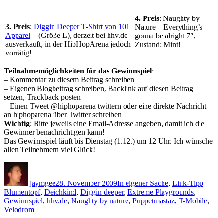
4. Preis
: Naughty by
3. Preis
:
Diggin Deeper T-Shirt von 101
Nature – Everything’s
Apparel
(Größe L), derzeit bei hhv.de
gonna be alright 7″,
ausverkauft, in der HipHopArena jedoch
Zustand: Mint!
vorrätig!
Teilnahmemöglichkeiten für das Gewinnspiel
:
– Kommentar zu diesem Beitrag schreiben
– Eigenen Blogbeitrag schreiben, Backlink auf diesen Beitrag
setzen, Trackback posten
– Einen Tweet @hiphoparena twittern oder eine direkte Nachricht
an hiphoparena über Twitter schreiben
Wichtig
: Bitte jeweils eine Email-Adresse angeben, damit ich die
Gewinner benachrichtigen kann!
Das Gewinnspiel läuft bis Dienstag (1.12.) um 12 Uhr. Ich wünsche
allen Teilnehmern viel Glück!
Autor
Veröffentlicht
Kategorien
Schl
am
jaymgee
28. November 2009
In eigener Sache
,
Link-Tipp
Blumentopf
,
Deichkind
,
Diggin deeper
,
Extreme Playgrounds
,
Gewinnspiel
,
hhv.de
,
Naughty by nature
,
Puppetmastaz
,
T-Mobile
,
Velodrom