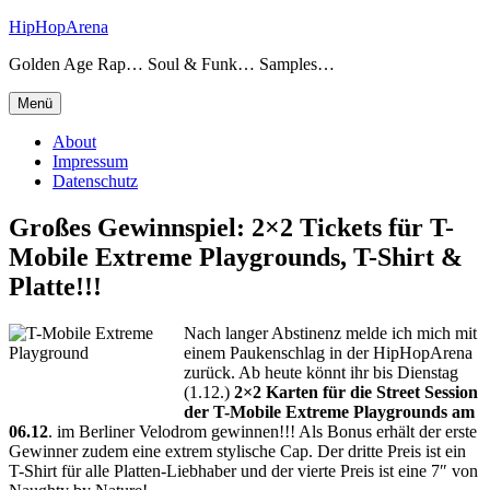
Zum
HipHopArena
Inhalt
Golden Age Rap… Soul & Funk… Samples…
springen
Menü
About
Impressum
Datenschutz
Großes Gewinnspiel: 2×2 Tickets für T-
Mobile Extreme Playgrounds, T-Shirt &
Platte!!!
Nach langer Abstinenz melde ich mich mit
einem Paukenschlag in der HipHopArena
zurück. Ab heute könnt ihr bis Dienstag
(1.12.)
2×2 Karten für die Street Session
der T-Mobile Extreme Playgrounds am
06.12
. im Berliner Velodrom gewinnen!!! Als Bonus erhält der erste
Gewinner zudem eine extrem stylische Cap. Der dritte Preis ist ein
T-Shirt für alle Platten-Liebhaber und der vierte Preis ist eine 7″ von