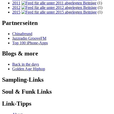
2011
(1)
2012
(1)
2015
(1)
Partnerseiten
Chinafreund
Jazzradio GrooveFM
Top 100 iPhone-Apps
Blogs & more
Back in the days
Golden Age Hiphop
Sampling-Links
Soul & Funk Links
Link-Tipps