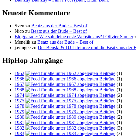
Neueste Kommentare
Sven
zu
Beatz aus der Bude – Best of
Nico
zu
Beatz aus der Bude – Best of
Blogparade: Wie sah deine erste Website aus? | Olivier Samter
Menelik
zu
Beatz aus der Bude – Best of
jaymgee
zu
Def Benski & DJ Lifeforce und die Beatz aus der 
HipHop-Jahrgänge
1962
(1)
1966
(1)
1967
(1)
1968
(1)
1974
(2)
1975
(1)
1978
(1)
1979
(1)
1980
(2)
1981
(1)
1982
(3)
1983
(3)