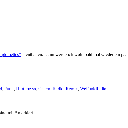
iplomettes”
enthalten. Dann werde ich wohl bald mal wieder ein paar
d
,
Funk
,
Hurt me so
,
Ostern
,
Radio
,
Remix
,
WeFunkRadio
sind mit
*
markiert