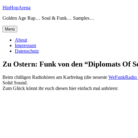
Zum
HipHopArena
Inhalt
Golden Age Rap… Soul & Funk… Samples…
springen
Menü
About
Impressum
Datenschutz
Zu Ostern: Funk von den “Diplomats Of S
Beim chilligen Radiohören am Karfreitag (die neueste
WeFunkRadio 
Solid Sound.
Zum Glück könnt ihr euch diesen hier einfach mal anhören: