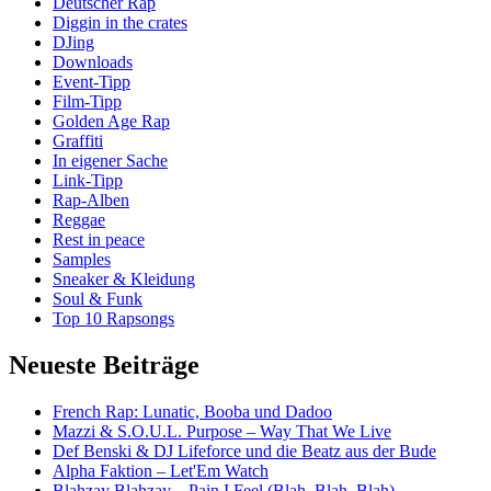
Deutscher Rap
Diggin in the crates
DJing
Downloads
Event-Tipp
Film-Tipp
Golden Age Rap
Graffiti
In eigener Sache
Link-Tipp
Rap-Alben
Reggae
Rest in peace
Samples
Sneaker & Kleidung
Soul & Funk
Top 10 Rapsongs
Neueste Beiträge
French Rap: Lunatic, Booba und Dadoo
Mazzi & S.O.U.L. Purpose – Way That We Live
Def Benski & DJ Lifeforce und die Beatz aus der Bude
Alpha Faktion – Let'Em Watch
Blahzay Blahzay – Pain I Feel (Blah, Blah, Blah)