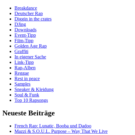
Breakdance
Deutscher Rap
Diggin in the crates
DJing
Downloads
Event-Tipp
Film-Tipp
Golden Age Rap
Graffiti
In eigener Sache
Link-Tipp
Rap-Alben
Reggae
Rest in peace
Samples
Sneaker & Kleidung
Soul & Funk
Top 10 Rapsongs
Neueste Beiträge
French Rap: Lunatic, Booba und Dadoo
Mazzi & S.O.U.L. Purpose – Way That We Live