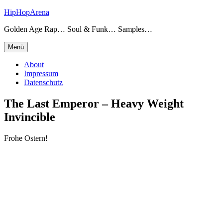
Zum
HipHopArena
Inhalt
Golden Age Rap… Soul & Funk… Samples…
springen
Menü
About
Impressum
Datenschutz
The Last Emperor – Heavy Weight
Invincible
Frohe Ostern!