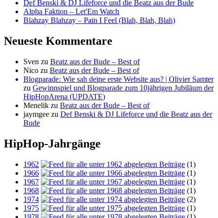
Def Benski & DJ Lifeforce und die Beatz aus der Bude
Alpha Faktion – Let'Em Watch
Blahzay Blahzay – Pain I Feel (Blah, Blah, Blah)
Neueste Kommentare
Sven
zu
Beatz aus der Bude – Best of
Nico
zu
Beatz aus der Bude – Best of
Blogparade: Wie sah deine erste Website aus? | Olivier Samter
zu
Gewinnspiel und Blogparade zum 10jährigen Jubiläum der
HipHopArena (UPDATE)
Menelik
zu
Beatz aus der Bude – Best of
jaymgee
zu
Def Benski & DJ Lifeforce und die Beatz aus der
Bude
HipHop-Jahrgänge
1962
(1)
1966
(1)
1967
(1)
1968
(1)
1974
(2)
1975
(1)
1978
(1)