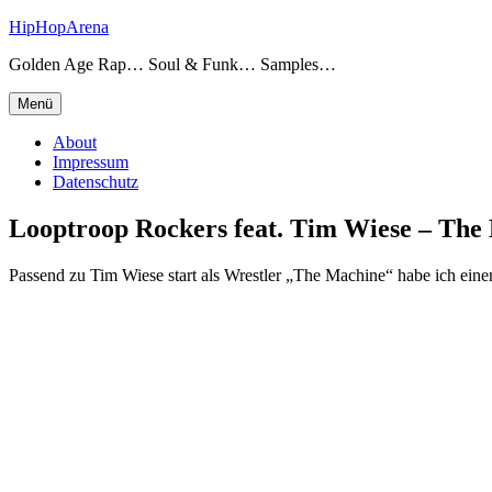
Zum
HipHopArena
Inhalt
Golden Age Rap… Soul & Funk… Samples…
springen
Menü
About
Impressum
Datenschutz
Looptroop Rockers feat. Tim Wiese – The
Passend zu Tim Wiese start als Wrestler „The Machine“ habe ich eine