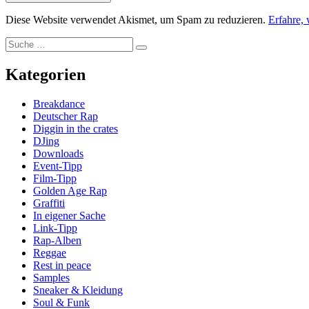
Diese Website verwendet Akismet, um Spam zu reduzieren.
Erfahre,
Suche
Suche
nach:
Kategorien
Breakdance
Deutscher Rap
Diggin in the crates
DJing
Downloads
Event-Tipp
Film-Tipp
Golden Age Rap
Graffiti
In eigener Sache
Link-Tipp
Rap-Alben
Reggae
Rest in peace
Samples
Sneaker & Kleidung
Soul & Funk