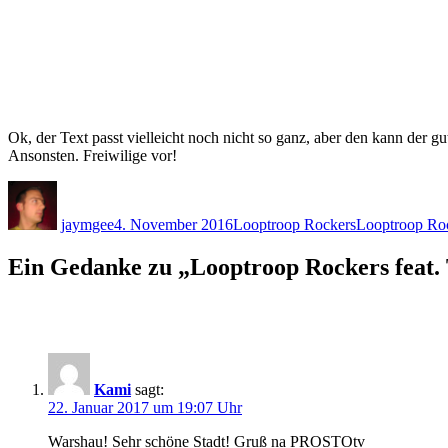
Ok, der Text passt vielleicht noch nicht so ganz, aber den kann der g
Ansonsten. Freiwilige vor!
Autor
Veröffentlicht
Kategorien
Schlagwörter
am
jaymgee
4. November 2016
Looptroop Rockers
Looptroop Ro
Ein Gedanke zu „Looptroop Rockers feat.
Kami
sagt:
22. Januar 2017 um 19:07 Uhr
Warshau! Sehr schöne Stadt! Gruß na PROSTOtv