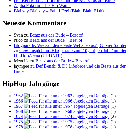
Def Benski & DJ Lifeforce und die Beatz aus der Bude
Alpha Faktion – Let'Em Watch
Blahzay Blahzay – Pain I Feel (Blah, Blah, Blah)
Neueste Kommentare
Sven
zu
Beatz aus der Bude – Best of
Nico
zu
Beatz aus der Bude – Best of
Blogparade: Wie sah deine erste Website aus? | Olivier Samter
zu
Gewinnspiel und Blogparade zum 10jährigen Jubiläum der
HipHopArena (UPDATE)
Menelik
zu
Beatz aus der Bude – Best of
jaymgee
zu
Def Benski & DJ Lifeforce und die Beatz aus der
Bude
HipHop-Jahrgänge
1962
(1)
1966
(1)
1967
(1)
1968
(1)
1974
(2)
1975
(1)
1978
(1)