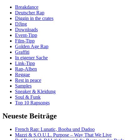
like
Breakdance
you
Deutscher Rap
want
Diggin in the crates
it
DJing
(DJ
Downloads
Evil
Event-Tipp
Dee
Film-Tipp
remix)
Golden Age Rap
Graffiti
In eigener Sache
Link-Tipp
Rap-Alben
Reggae
Rest in peace
Samples
Sneaker & Kleidung
Soul & Funk
Top 10 Rapsongs
Neueste Beiträge
French Rap: Lunatic, Booba und Dadoo
Mazzi & S.O.U.L. Purpose – Way That We Live