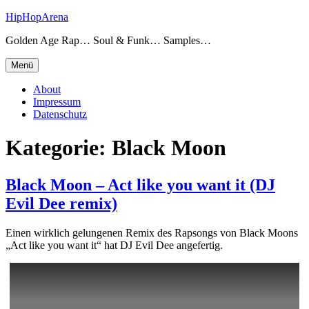
Zum
HipHopArena
Inhalt
Golden Age Rap… Soul & Funk… Samples…
springen
Menü
About
Impressum
Datenschutz
Kategorie:
Black Moon
Black Moon – Act like you want it (DJ
Evil Dee remix)
Einen wirklich gelungenen Remix des Rapsongs von Black Moons
„Act like you want it“ hat DJ Evil Dee angefertig.