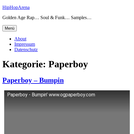
Zum
HipHopArena
Inhalt
Golden Age Rap… Soul & Funk… Samples…
springen
Menü
About
Impressum
Datenschutz
Kategorie:
Paperboy
Paperboy – Bumpin
Paperboy - Bumpin' www.ogpaperboy.com