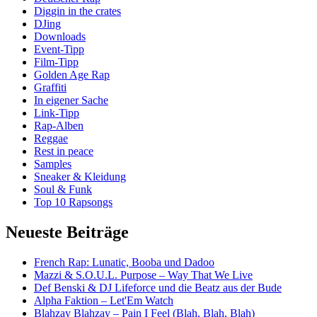
Diggin in the crates
DJing
Downloads
Event-Tipp
Film-Tipp
Golden Age Rap
Graffiti
In eigener Sache
Link-Tipp
Rap-Alben
Reggae
Rest in peace
Samples
Sneaker & Kleidung
Soul & Funk
Top 10 Rapsongs
Neueste Beiträge
French Rap: Lunatic, Booba und Dadoo
Mazzi & S.O.U.L. Purpose – Way That We Live
Def Benski & DJ Lifeforce und die Beatz aus der Bude
Alpha Faktion – Let'Em Watch
Blahzay Blahzay – Pain I Feel (Blah, Blah, Blah)