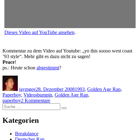
Dieses Video auf YouTube ansehen
.
Kommentar zu dem Video auf Youtube: „yo this soooo west coast
’93 style“. Mehr gibt es dazu nicht zu sagen!
Peace
!
ps.: Heute schon
abgestimmt
?
Autor
Veröffentlicht
Kategorien
am
jaymgee
28. Dezember 2008
1993
,
Golden Age Rap
,
Schlagwörter
Paperboy
,
Videos
bumpin
,
Golden Age Rap
,
zu
paperboy
2 Kommentare
Suche
Paperboy
Suche
nach:
–
Bumpin
Kategorien
Breakdance
Deutscher Rap