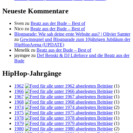
Neueste Kommentare
Sven
zu
Beatz aus der Bude – Best of
Nico
zu
Beatz aus der Bude – Best of
Blogparade: Wie sah deine erste Website aus? | Olivier Samter
zu
Gewinnspiel und Blogparade zum 10jährigen Jubiläum der
HipHopArena (UPDATE)
Menelik
zu
Beatz aus der Bude – Best of
jaymgee
zu
Def Benski & DJ Lifeforce und die Beatz aus der
Bude
HipHop-Jahrgänge
1962
(1)
1966
(1)
1967
(1)
1968
(1)
1974
(2)
1975
(1)
1978
(1)
1979
(1)
1980
(2)