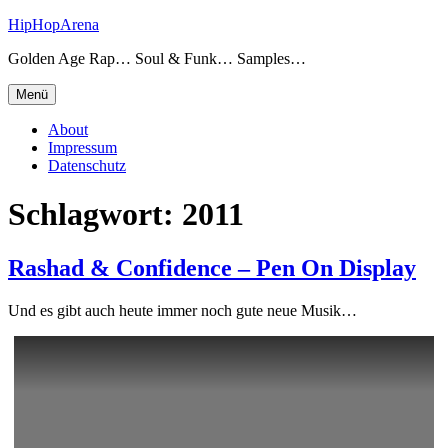
Zum
HipHopArena
Inhalt
Golden Age Rap… Soul & Funk… Samples…
springen
Menü
About
Impressum
Datenschutz
Schlagwort:
2011
Rashad & Confidence – Pen On Display
Und es gibt auch heute immer noch gute neue Musik…