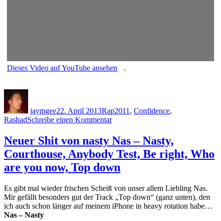
Dieses Video auf YouTube ansehen
.
Autor
Veröffentlicht
Kategorien
Schlagwörter
am
jaymgee
22. April 2013
Rap
2011
,
Confidence
,
zu
Rashad
Schreibe einen Kommentar
Rashad
&
Neuer Shit von nasty Nas – Nasty,
Confidence
Courthouse, Anybody Test, Be right, Who
–
Pen
are you now, Top down
On
Display
Es gibt mal wieder frischen Scheiß von unser allem Liebling Nas.
Mir gefällt besonders gut der Track „Top down“ (ganz unten), den
ich auch schon länger auf meinem iPhone in heavy rotation habe…
Nas – Nasty