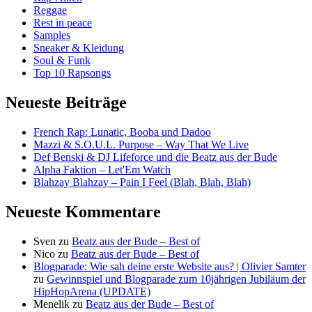
Reggae
Rest in peace
Samples
Sneaker & Kleidung
Soul & Funk
Top 10 Rapsongs
Neueste Beiträge
French Rap: Lunatic, Booba und Dadoo
Mazzi & S.O.U.L. Purpose – Way That We Live
Def Benski & DJ Lifeforce und die Beatz aus der Bude
Alpha Faktion – Let'Em Watch
Blahzay Blahzay – Pain I Feel (Blah, Blah, Blah)
Neueste Kommentare
Sven
zu
Beatz aus der Bude – Best of
Nico
zu
Beatz aus der Bude – Best of
Blogparade: Wie sah deine erste Website aus? | Olivier Samter
zu
Gewinnspiel und Blogparade zum 10jährigen Jubiläum der
HipHopArena (UPDATE)
Menelik
zu
Beatz aus der Bude – Best of