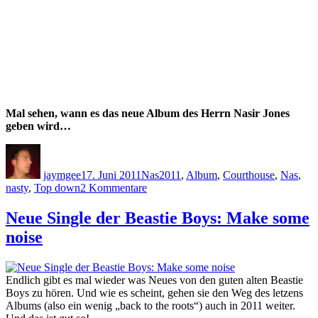
Mal sehen, wann es das neue Album des Herrn Nasir Jones
geben wird…
Autor
Veröffentlicht
Kategorien
Schlagwörter
am
jaymgee
17. Juni 2011
Nas
2011
,
Album
,
Courthouse
,
Nas
,
zu
nasty
,
Top down
2 Kommentare
Neuer
Shit
Neue Single der Beastie Boys: Make some
von
noise
nasty
Nas
–
Nasty,
Endlich gibt es mal wieder was Neues von den guten alten Beastie
Courthouse,
Boys zu hören. Und wie es scheint, gehen sie den Weg des letzens
Anybody
Albums (also ein wenig „back to the roots“) auch in 2011 weiter.
Test,