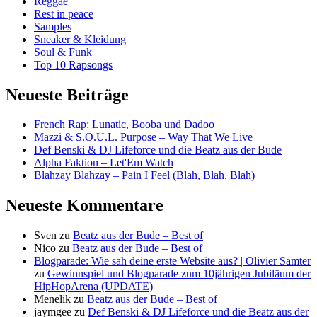
Reggae
Rest in peace
Samples
Sneaker & Kleidung
Soul & Funk
Top 10 Rapsongs
Neueste Beiträge
French Rap: Lunatic, Booba und Dadoo
Mazzi & S.O.U.L. Purpose – Way That We Live
Def Benski & DJ Lifeforce und die Beatz aus der Bude
Alpha Faktion – Let'Em Watch
Blahzay Blahzay – Pain I Feel (Blah, Blah, Blah)
Neueste Kommentare
Sven
zu
Beatz aus der Bude – Best of
Nico
zu
Beatz aus der Bude – Best of
Blogparade: Wie sah deine erste Website aus? | Olivier Samter
zu
Gewinnspiel und Blogparade zum 10jährigen Jubiläum der
HipHopArena (UPDATE)
Menelik
zu
Beatz aus der Bude – Best of
jaymgee
zu
Def Benski & DJ Lifeforce und die Beatz aus der