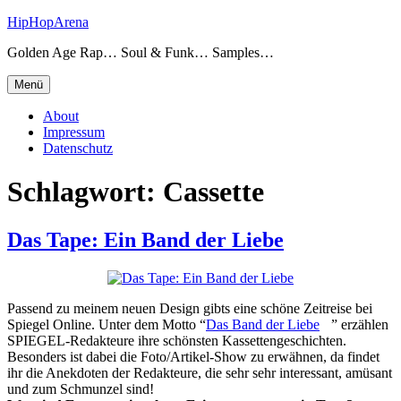
Zum
HipHopArena
Inhalt
Golden Age Rap… Soul & Funk… Samples…
springen
Menü
About
Impressum
Datenschutz
Schlagwort:
Cassette
Das Tape: Ein Band der Liebe
Passend zu meinem neuen Design gibts eine schöne Zeitreise bei
Spiegel Online. Unter dem Motto “
Das Band der Liebe
” erzählen
SPIEGEL-Redakteure ihre schönsten Kassettengeschichten.
Besonders ist dabei die Foto/Artikel-Show zu erwähnen, da findet
ihr die Anekdoten der Redakteure, die sehr sehr interessant, amüsant
und zum Schmunzel sind!