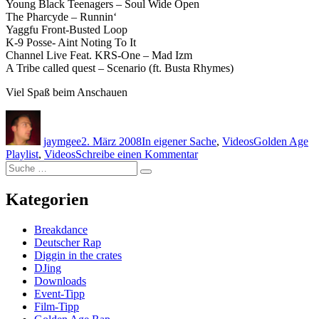
Young Black Teenagers – Soul Wide Open
The Pharcyde – Runnin‘
Yaggfu Front-Busted Loop
K-9 Posse- Aint Noting To It
Channel Live Feat. KRS-One – Mad Izm
A Tribe called quest – Scenario (ft. Busta Rhymes)
Viel Spaß beim Anschauen
Autor
Veröffentlicht
Kategorien
Schlagwörter
am
jaymgee
2. März 2008
In eigener Sache
,
Videos
Golden Age
zu
Playlist
,
Videos
Schreibe einen Kommentar
Suche
Update:
Suche
nach:
Video-
Playlist
Kategorien
Breakdance
Deutscher Rap
Diggin in the crates
DJing
Downloads
Event-Tipp
Film-Tipp