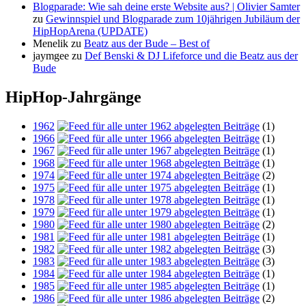
Blogparade: Wie sah deine erste Website aus? | Olivier Samter
zu
Gewinnspiel und Blogparade zum 10jährigen Jubiläum der
HipHopArena (UPDATE)
Menelik
zu
Beatz aus der Bude – Best of
jaymgee
zu
Def Benski & DJ Lifeforce und die Beatz aus der
Bude
HipHop-Jahrgänge
1962
(1)
1966
(1)
1967
(1)
1968
(1)
1974
(2)
1975
(1)
1978
(1)
1979
(1)
1980
(2)
1981
(1)
1982
(3)
1983
(3)
1984
(1)
1985
(1)
1986
(2)