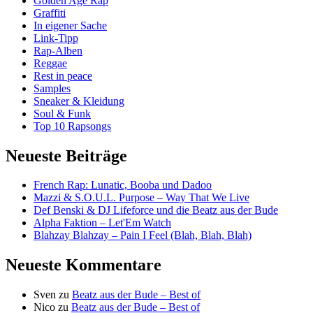
Golden Age Rap
Graffiti
In eigener Sache
Link-Tipp
Rap-Alben
Reggae
Rest in peace
Samples
Sneaker & Kleidung
Soul & Funk
Top 10 Rapsongs
Neueste Beiträge
French Rap: Lunatic, Booba und Dadoo
Mazzi & S.O.U.L. Purpose – Way That We Live
Def Benski & DJ Lifeforce und die Beatz aus der Bude
Alpha Faktion – Let'Em Watch
Blahzay Blahzay – Pain I Feel (Blah, Blah, Blah)
Neueste Kommentare
Sven
zu
Beatz aus der Bude – Best of
Nico
zu
Beatz aus der Bude – Best of