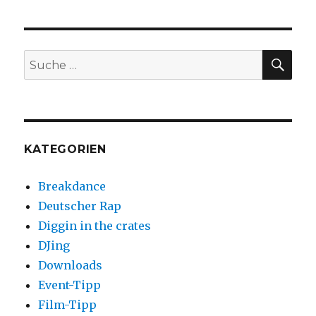
Klamotten
soll
man
in
SUC
Suche
diesem
nach:
Sommer
bloß
tragen?
KATEGORIEN
Breakdance
Deutscher Rap
Diggin in the crates
DJing
Downloads
Event-Tipp
Film-Tipp