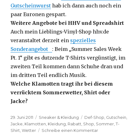
Gutscheinwurst
hab ich dann auch noch ein
paar Euronen gespart.
Weitere Angebote bei HHV und Spreadshirt
Auch mein Lieblings-Vinyl-Shop hhv.de
veranstaltet derzeit ein
spezielles
Sonderangebot
: Beim „Summer Sales Week
Pt. 1“ gibt es dutzende T-Shirts vergünstigt, im
zweiten Teil kommen dann Schuhe dran und
im dritten Teil endlich Musik.
Welche Klamotten tragt ihr bei diesem
verrücktem Sommerwetter, Shirt oder
Jacke?
Veröffentlicht
Kategorien
Schlagwörter
29. Juni 2011
Sneaker & Kleidung
Def-Shop
,
Gutschein
,
am
Jacke
,
Klamotten
,
Kleidung
,
Rabatt
,
Shop
,
Sommer
,
T-
zu
Shirt
,
Wetter
Schreibe einen Kommentar
Welche