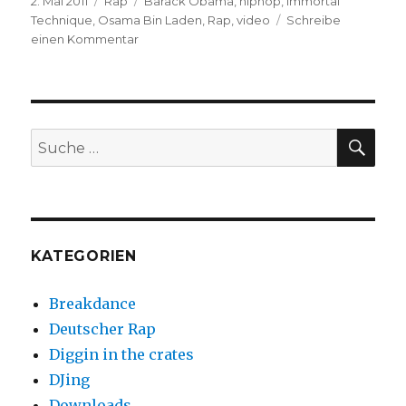
Veröffentlicht
Kategorien
Schlagwörter
2. Mai 2011
Rap
Barack Obama
,
hiphop
,
Immortal
am
Technique
,
Osama Bin Laden
,
Rap
,
video
Schreibe
zu
einen Kommentar
Immortal
Technique
–
Bin
Laden
SUC
Suche
nach:
KATEGORIEN
Breakdance
Deutscher Rap
Diggin in the crates
DJing
Downloads