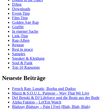
Don
DJing
Downloads
Event-Tipp
Film-Tipp
Golden Age Rap
Graffiti
In eigener Sache
Link-Tipp
Rap-Alben
Reggae
Rest in peace
Samples
Sneaker & Kleidung
Soul & Funk
Top 10 Rapsongs
Neueste Beiträge
French Rap: Lunatic, Booba und Dadoo
Mazzi & S.O.U.L. Purpose – Way That We Live
Def Benski & DJ Lifeforce und die Beatz aus der Bude
Alpha Faktion – Let'Em Watch
Blahzay Blahzay – Pain I Feel (Blah, Blah, Blah)