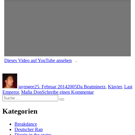
Dieses Video auf YouTube ansehen
.
Autor
Veröffentlicht
Kategorien
Schlagwörter
am
jaymgee
25. Februar 2014
2005
Da Beatminerz
,
Klavier
,
Last
zu
Emperor
,
Mafia Don
Schreibe einen Kommentar
Suche
Da
Suche
nach:
Beatminerz
feat.
Kategorien
Last
Emperor
Breakdance
–
Deutscher Rap
Mafia
Diggin in the crates