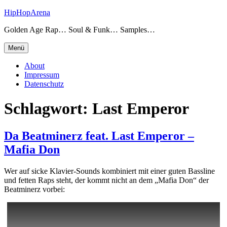
Zum
HipHopArena
Inhalt
Golden Age Rap… Soul & Funk… Samples…
springen
Menü
About
Impressum
Datenschutz
Schlagwort:
Last Emperor
Da Beatminerz feat. Last Emperor –
Mafia Don
Wer auf sicke Klavier-Sounds kombiniert mit einer guten Bassline
und fetten Raps steht, der kommt nicht an dem „Mafia Don“ der
Beatminerz vorbei: