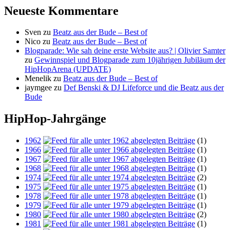
Neueste Kommentare
Sven
zu
Beatz aus der Bude – Best of
Nico
zu
Beatz aus der Bude – Best of
Blogparade: Wie sah deine erste Website aus? | Olivier Samter
zu
Gewinnspiel und Blogparade zum 10jährigen Jubiläum der
HipHopArena (UPDATE)
Menelik
zu
Beatz aus der Bude – Best of
jaymgee
zu
Def Benski & DJ Lifeforce und die Beatz aus der
Bude
HipHop-Jahrgänge
1962
(1)
1966
(1)
1967
(1)
1968
(1)
1974
(2)
1975
(1)
1978
(1)
1979
(1)
1980
(2)
1981
(1)