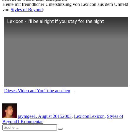
Heute mit freundlicher Unterstützung von Lexicon aus dem Umfeld
von
Styles of Beyond
:
Lexicon - I'll be allright if you stay for the night
Dieses Video auf YouTube ansehen
.
Autor
Veröffentlicht
Kategorien
Schlagwörter
am
jaymgee
1. August 2015
2003
,
Lexicon
Lexicon
,
Styles of
zu
Beyond
1 Kommentar
Suche
Lexicon
Suche
nach:
–