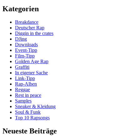
I'll
Kategorien
Be
Alright
Breakdance
If
Deutscher Rap
You
Diggin in the crates
Stay
DJing
For
Downloads
The
Event-Tipp
Night
Film-Tipp
Golden Age Rap
Graffiti
In eigener Sache
Link-Tipp
Rap-Alben
Reggae
Rest in peace
Samples
Sneaker & Kleidung
Soul & Funk
Top 10 Rapsongs
Neueste Beiträge