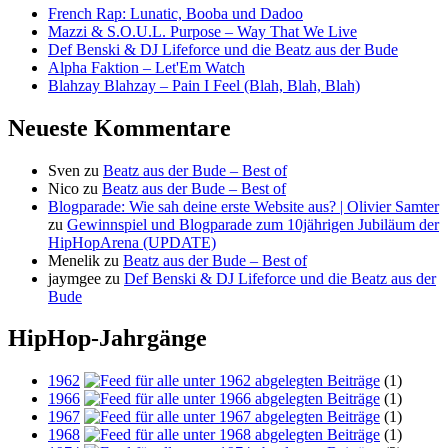
French Rap: Lunatic, Booba und Dadoo
Mazzi & S.O.U.L. Purpose – Way That We Live
Def Benski & DJ Lifeforce und die Beatz aus der Bude
Alpha Faktion – Let'Em Watch
Blahzay Blahzay – Pain I Feel (Blah, Blah, Blah)
Neueste Kommentare
Sven
zu
Beatz aus der Bude – Best of
Nico
zu
Beatz aus der Bude – Best of
Blogparade: Wie sah deine erste Website aus? | Olivier Samter
zu
Gewinnspiel und Blogparade zum 10jährigen Jubiläum der
HipHopArena (UPDATE)
Menelik
zu
Beatz aus der Bude – Best of
jaymgee
zu
Def Benski & DJ Lifeforce und die Beatz aus der
Bude
HipHop-Jahrgänge
1962
(1)
1966
(1)
1967
(1)
1968
(1)