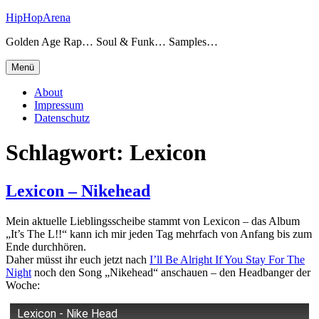
Zum
HipHopArena
Inhalt
Golden Age Rap… Soul & Funk… Samples…
springen
Menü
About
Impressum
Datenschutz
Schlagwort:
Lexicon
Lexicon – Nikehead
Mein aktuelle Lieblingsscheibe stammt von Lexicon – das Album
„It’s The L!!“ kann ich mir jeden Tag mehrfach von Anfang bis zum
Ende durchhören.
Daher müsst ihr euch jetzt nach
I’ll Be Alright If You Stay For The
Night
noch den Song „Nikehead“ anschauen – den Headbanger der
Woche:
Lexicon - Nike Head