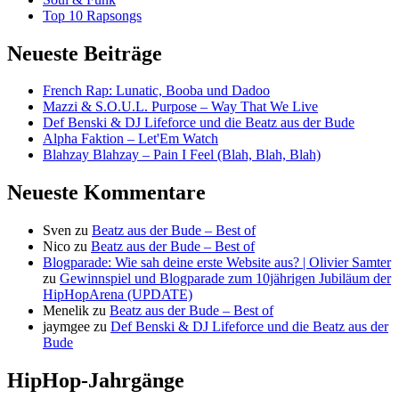
Top 10 Rapsongs
Neueste Beiträge
French Rap: Lunatic, Booba und Dadoo
Mazzi & S.O.U.L. Purpose – Way That We Live
Def Benski & DJ Lifeforce und die Beatz aus der Bude
Alpha Faktion – Let'Em Watch
Blahzay Blahzay – Pain I Feel (Blah, Blah, Blah)
Neueste Kommentare
Sven
zu
Beatz aus der Bude – Best of
Nico
zu
Beatz aus der Bude – Best of
Blogparade: Wie sah deine erste Website aus? | Olivier Samter
zu
Gewinnspiel und Blogparade zum 10jährigen Jubiläum der
HipHopArena (UPDATE)
Menelik
zu
Beatz aus der Bude – Best of
jaymgee
zu
Def Benski & DJ Lifeforce und die Beatz aus der
Bude
HipHop-Jahrgänge