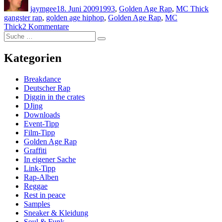
jaymgee
18. Juni 2009
1993
,
Golden Age Rap
,
MC Thick
gangster rap
,
golden age hiphop
,
Golden Age Rap
,
MC
zu
Thick
2 Kommentare
Suche
MC
Suche
nach:
Thick
–
Kategorien
T.H.I.C.K.
Breakdance
Deutscher Rap
Diggin in the crates
DJing
Downloads
Event-Tipp
Film-Tipp
Golden Age Rap
Graffiti
In eigener Sache
Link-Tipp
Rap-Alben
Reggae
Rest in peace
Samples
Sneaker & Kleidung
Soul & Funk