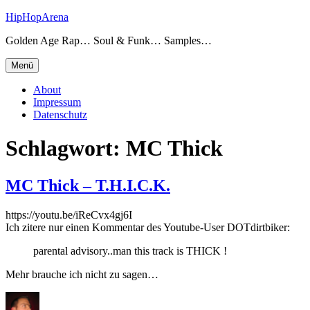
Zum
HipHopArena
Inhalt
Golden Age Rap… Soul & Funk… Samples…
springen
Menü
About
Impressum
Datenschutz
Schlagwort:
MC Thick
MC Thick – T.H.I.C.K.
https://youtu.be/iReCvx4gj6I
Ich zitere nur einen Kommentar des Youtube-User DOTdirtbiker:
parental advisory..man this track is THICK !
Mehr brauche ich nicht zu sagen…
Autor
Veröffentlicht
Kategorien
Schl
am