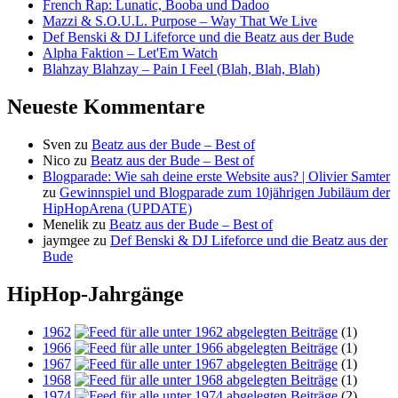
French Rap: Lunatic, Booba und Dadoo
Mazzi & S.O.U.L. Purpose – Way That We Live
Def Benski & DJ Lifeforce und die Beatz aus der Bude
Alpha Faktion – Let'Em Watch
Blahzay Blahzay – Pain I Feel (Blah, Blah, Blah)
Neueste Kommentare
Sven
zu
Beatz aus der Bude – Best of
Nico
zu
Beatz aus der Bude – Best of
Blogparade: Wie sah deine erste Website aus? | Olivier Samter
zu
Gewinnspiel und Blogparade zum 10jährigen Jubiläum der
HipHopArena (UPDATE)
Menelik
zu
Beatz aus der Bude – Best of
jaymgee
zu
Def Benski & DJ Lifeforce und die Beatz aus der
Bude
HipHop-Jahrgänge
1962
(1)
1966
(1)
1967
(1)
1968
(1)
1974
(2)