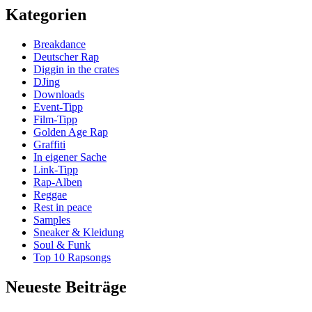
Rap
Kategorien
Mixtape
von
Breakdance
Christoph
Deutscher Rap
Maria
Diggin in the crates
DJing
Downloads
Event-Tipp
Film-Tipp
Golden Age Rap
Graffiti
In eigener Sache
Link-Tipp
Rap-Alben
Reggae
Rest in peace
Samples
Sneaker & Kleidung
Soul & Funk
Top 10 Rapsongs
Neueste Beiträge