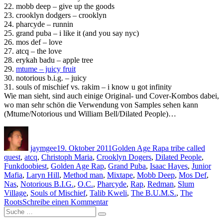
22. mobb deep – give up the goods
23. crooklyn dodgers – crooklyn
24. pharcyde – runnin
25. grand puba – i like it (and you say nyc)
26. mos def – love
27. atcq – the love
28. erykah badu – apple tree
29.
mtume – juicy fruit
30. notorious b.i.g. – juicy
31. souls of mischief vs. rakim – i know u got infinity
Wie man sieht, sind auch einige Original- und Cover-Kombos dabei,
wo man sehr schön die Verwendung von Samples sehen kann
(Mtume/Notorious und William Bell/Dilated People)…
Autor
Veröffentlicht
Kategorien
Schlagwörter
am
jaymgee
19. Oktober 2011
Golden Age Rap
a tribe called
quest
,
atcq
,
Christoph Maria
,
Crooklyn Dogers
,
Dilated People
,
Funkdoobiest
,
Golden Age Rap
,
Grand Puba
,
Isaac Hayes
,
Junior
Mafia
,
Laryn Hill
,
Method man
,
Mixtape
,
Mobb Deep
,
Mos Def
,
Nas
,
Notorious B.I.G.
,
O.C.
,
Pharcyde
,
Rap
,
Redman
,
Slum
Village
,
Souls of Mischief
,
Talib Kweli
,
The B.U.M.S.
,
The
zu
Roots
Schreibe einen Kommentar
Suche
Golden
Suche
nach:
Age