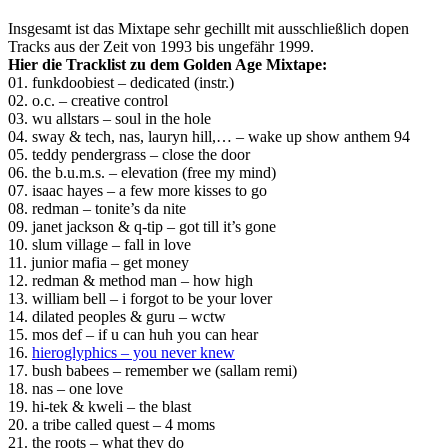
Insgesamt ist das Mixtape sehr gechillt mit ausschließlich dopen
Tracks aus der Zeit von 1993 bis ungefähr 1999.
Hier die Tracklist zu dem Golden Age Mixtape:
01. funkdoobiest – dedicated (instr.)
02. o.c. – creative control
03. wu allstars – soul in the hole
04. sway & tech, nas, lauryn hill,… – wake up show anthem 94
05. teddy pendergrass – close the door
06. the b.u.m.s. – elevation (free my mind)
07. isaac hayes – a few more kisses to go
08. redman – tonite’s da nite
09. janet jackson & q-tip – got till it’s gone
10. slum village – fall in love
11. junior mafia – get money
12. redman & method man – how high
13. william bell – i forgot to be your lover
14. dilated peoples & guru – wctw
15. mos def – if u can huh you can hear
16.
hieroglyphics – you never knew
17. bush babees – remember we (sallam remi)
18. nas – one love
19. hi-tek & kweli – the blast
20. a tribe called quest – 4 moms
21. the roots – what they do