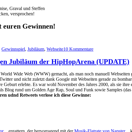
ise, Graval und Steffen
cken, versprochen!
t euren Gewinnen!
zu
Auswertung
,
Gewinnspiel
,
Jubiläum
,
Webseite
10 Kommentare
meiner
Blogparade
igen Jubiläum der HipHopArena (UPDATE)
te im World Wide Web (WWW) gemacht, als man noch manuell Webseiten
Twitter und nicht zuletzt dank Google mit Webseiten gerade zu bombard
 Geburt erlebte. Es war wohl November des Jahres 2000, als sie ihre 
 als Blog rund um Golden Age Rap, Soul und Funk sowie Samples (das 
ren udnd Retweets verlose ich diese Gewinne:
or
ergattern, der hervorragend mit der
Musik-Flatrate von Napster
k