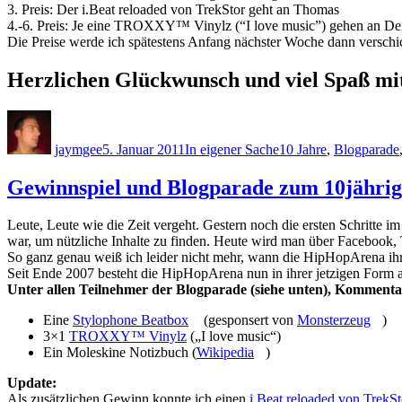
3. Preis: Der i.Beat reloaded von TrekStor geht an Thomas
4.-6. Preis: Je eine TROXXY™ Vinylz (“I love music”) gehen an Den
Die Preise werde ich spätestens Anfang nächster Woche dann verschi
Herzlichen Glückwunsch und viel Spaß mi
Autor
Veröffentlicht
Kategorien
Schlagwörter
am
jaymgee
5. Januar 2011
In eigener Sache
10 Jahre
,
Blogparade
Gewinnspiel und Blogparade zum 10jähr
Leute, Leute wie die Zeit vergeht. Gestern noch die ersten Schrit
war, um nützliche Inhalte zu finden. Heute wird man über Facebook, 
So ganz genau weiß ich leider nicht mehr, wann die HipHopArena ihre
Seit Ende 2007 besteht die HipHopArena nun in ihrer jetzigen Form
Unter allen Teilnehmer der Blogparade (siehe unten), Kommenta
Eine
Stylophone Beatbox
(gesponsert von
Monsterzeug
)
3×1
TROXXY™ Vinylz
(„I love music“)
Ein Moleskine Notizbuch (
Wikipedia
)
Update:
Als zusätzlichen Gewinn konnte ich einen
i.Beat reloaded von TrekSt