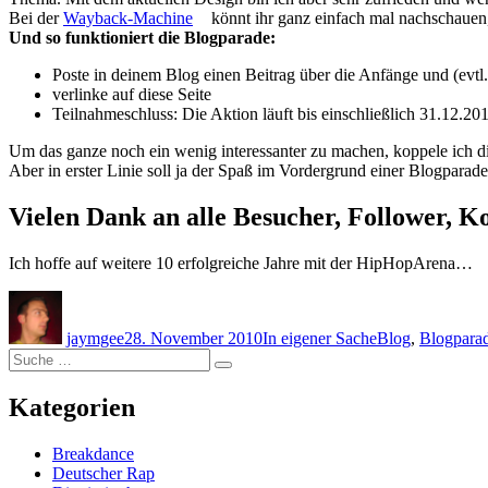
Bei der
Wayback-Machine
könnt ihr ganz einfach mal nachschauen,
Und so funktioniert die Blogparade:
Poste in deinem Blog einen Beitrag über die Anfänge und (evtl
verlinke auf diese Seite
Teilnahmeschluss: Die Aktion läuft bis einschließlich 31.12.20
Um das ganze noch ein wenig interessanter zu machen, koppele ich d
Aber in erster Linie soll ja der Spaß im Vordergrund einer Blogpara
Vielen Dank an alle Besucher, Follower, 
Ich hoffe auf weitere 10 erfolgreiche Jahre mit der HipHopArena…
Autor
Veröffentlicht
Kategorien
Schlagwörter
am
jaymgee
28. November 2010
In eigener Sache
Blog
,
Blogpara
Suche
Suche
nach:
Kategorien
Breakdance
Deutscher Rap