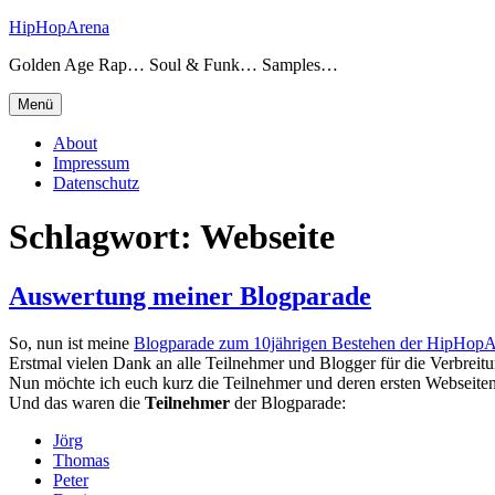
Zum
HipHopArena
Inhalt
Golden Age Rap… Soul & Funk… Samples…
springen
Menü
About
Impressum
Datenschutz
Schlagwort:
Webseite
Auswertung meiner Blogparade
So, nun ist meine
Blogparade zum 10jährigen Bestehen der HipHop
Erstmal vielen Dank an alle Teilnehmer und Blogger für die Verbreit
Nun möchte ich euch kurz die Teilnehmer und deren ersten Webseiten
Und das waren die
Teilnehmer
der Blogparade:
Jörg
Thomas
Peter