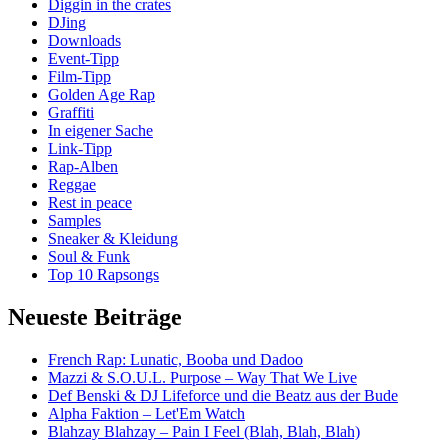
Diggin in the crates
DJing
Downloads
Event-Tipp
Film-Tipp
Golden Age Rap
Graffiti
In eigener Sache
Link-Tipp
Rap-Alben
Reggae
Rest in peace
Samples
Sneaker & Kleidung
Soul & Funk
Top 10 Rapsongs
Neueste Beiträge
French Rap: Lunatic, Booba und Dadoo
Mazzi & S.O.U.L. Purpose – Way That We Live
Def Benski & DJ Lifeforce und die Beatz aus der Bude
Alpha Faktion – Let'Em Watch
Blahzay Blahzay – Pain I Feel (Blah, Blah, Blah)