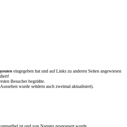
geraten
eingegeben hat und auf Links zu anderen Seiten angewiesen
iert!
ersten Besucher begrüßte.
Aussehen wurde seitdem auch zweimal aktualisiert).
ompatibel ist und von Napster gesponsert wurde.