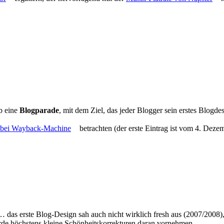
b eine
Blogparade
, mit dem Ziel, das jeder Blogger sein erstes Blogde
bei Wayback-Machine
betrachten (der erste Eintrag ist vom 4. Deze
)… das erste Blog-Design sah auch nicht wirklich fresh aus (2007/2008)
rde höchstens kleine Schönheitskorrekturen daran vornehmen.