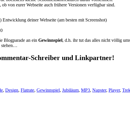
 ob von eurer Webseite auch frühere Versionen verfügbar sind.
.) Entwicklung deiner Webseite (am besten mit Screenshot)
10
ie Blogparade an ein
Gewinnspiel
, d.h. ihr tut das alles nicht völlig um
de stehen…
Kommentar-Schreiber und Linkpartner!
de
,
Design
,
Flatrate
,
Gewinnspiel
,
Jubiläum
,
MP3
,
Napster
,
Player
,
Trek