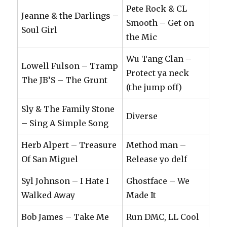
Pete Rock & CL
Jeanne & the Darlings –
Smooth – Get on
Soul Girl
the Mic
Wu Tang Clan –
Lowell Fulson – Tramp
Protect ya neck
The JB’S – The Grunt
(the jump off)
Sly & The Family Stone
Diverse
– Sing A Simple Song
Herb Alpert – Treasure
Method man –
Of San Miguel
Release yo delf
Syl Johnson – I Hate I
Ghostface – We
Walked Away
Made It
Bob James – Take Me
Run DMC, LL Cool