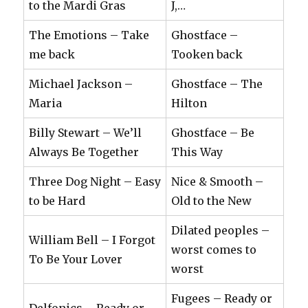
to the Mardi Gras
J,…
The Emotions – Take
Ghostface –
me back
Tooken back
Michael Jackson –
Ghostface – The
Maria
Hilton
Billy Stewart – We’ll
Ghostface – Be
Always Be Together
This Way
Three Dog Night – Easy
Nice & Smooth –
to be Hard
Old to the New
Dilated peoples –
William Bell – I Forgot
worst comes to
To Be Your Lover
worst
Fugees – Ready or