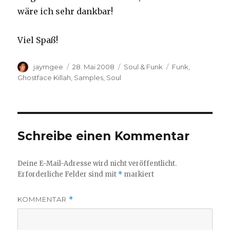
wäre ich sehr dankbar!
Viel Spaß!
Autor
Veröffentlicht
Kategorien
Schlagwörter
jaymgee
28. Mai 2008
Soul & Funk
Funk
,
am
Ghostface Killah
,
Samples
,
Soul
Schreibe einen Kommentar
Deine E-Mail-Adresse wird nicht veröffentlicht.
Erforderliche Felder sind mit
*
markiert
KOMMENTAR
*