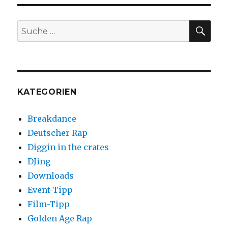
SEIT
Beiträge
E
Adventures
of
SUC
Suche
Slick
nach:
Rick
KATEGORIEN
Breakdance
Deutscher Rap
Diggin in the crates
DJing
Downloads
Event-Tipp
Film-Tipp
Golden Age Rap