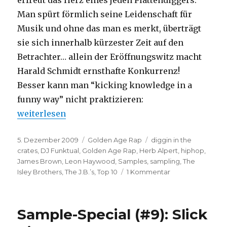
erfreut das Herz eines jeden Plattendiggers.
Man spürt förmlich seine Leidenschaft für
Musik und ohne das man es merkt, überträgt
sie sich innerhalb kürzester Zeit auf den
Betrachter… allein der Eröffnungswitz macht
Harald Schmidt ernsthafte Konkurrenz!
Besser kann man “kicking knowledge in a
funny way” nicht praktizieren:
„DJ Funktuals Top 10 HipHop-Samples“
weiterlesen
Veröffentlicht
Kategorien
Schlagwörter
5. Dezember 2009
Golden Age Rap
diggin in the
am
crates
,
DJ Funktual
,
Golden Age Rap
,
Herb Alpert
,
hiphop
,
James Brown
,
Leon Haywood
,
Samples
,
sampling
,
The
zu
Isley Brothers
,
The J.B.’s
,
Top 10
1 Kommentar
DJ
Funktuals
Top
Sample-Special (#9): Slick
10
HipHop-