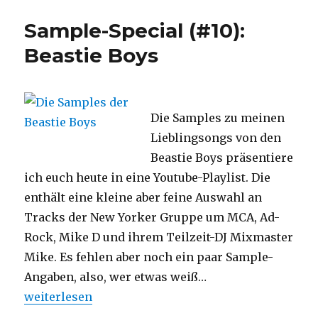
Beiträge
Sample-Special (#10):
in
der
Beastie Boys
HipHopArena
2009
Die Samples zu meinen
Lieblingsongs von den
Beastie Boys präsentiere
ich euch heute in eine Youtube-Playlist. Die
enthält eine kleine aber feine Auswahl an
Tracks der New Yorker Gruppe um MCA, Ad-
Rock, Mike D und ihrem Teilzeit-DJ Mixmaster
Mike. Es fehlen aber noch ein paar Sample-
Angaben, also, wer etwas weiß…
„Sample-Special (#10): Beastie Boys“
weiterlesen