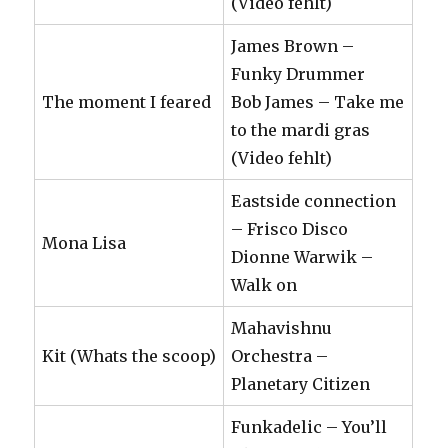
(Video fehlt)
James Brown –
Funky Drummer
The moment I feared
Bob James – Take me
to the mardi gras
(Video fehlt)
Eastside connection
– Frisco Disco
Mona Lisa
Dionne Warwik –
Walk on
Mahavishnu
Kit (Whats the scoop)
Orchestra –
Planetary Citizen
Funkadelic – You’ll