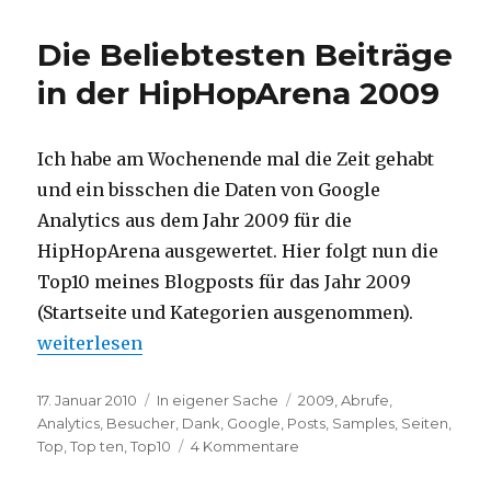
K
–
Die Beliebtesten Beiträge
Step
Up
in der HipHopArena 2009
Front
Ich habe am Wochenende mal die Zeit gehabt
und ein bisschen die Daten von Google
Analytics aus dem Jahr 2009 für die
HipHopArena ausgewertet. Hier folgt nun die
Top10 meines Blogposts für das Jahr 2009
(Startseite und Kategorien ausgenommen).
„Die Beliebtesten Beiträge in der HipHopArena 20
weiterlesen
Veröffentlicht
Kategorien
Schlagwörter
17. Januar 2010
In eigener Sache
2009
,
Abrufe
,
am
Analytics
,
Besucher
,
Dank
,
Google
,
Posts
,
Samples
,
Seiten
,
zu
Top
,
Top ten
,
Top10
4 Kommentare
Die
Beliebtesten