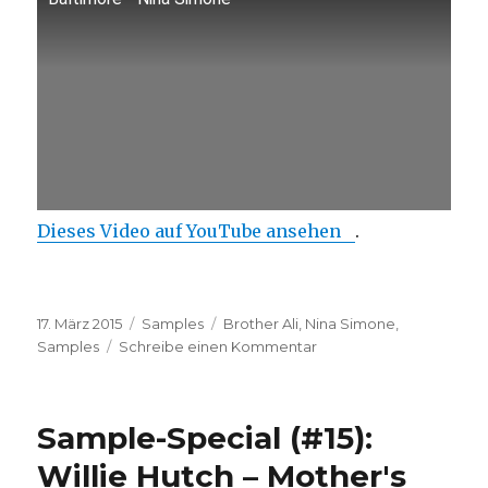
Dieses Video auf YouTube ansehen
.
Veröffentlicht
Kategorien
Schlagwörter
17. März 2015
Samples
Brother Ali
,
Nina Simone
,
am
zu
Samples
Schreibe einen Kommentar
Samples
Special.
(#17):
Sample-Special (#15):
Brother
Ali
Willie Hutch – Mother's
–