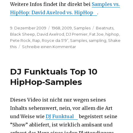
Weitere Infos findet ihr direkt bei
Samples vs.
HipHop: David Axelrod vs. HipHop
.
Veröffentlicht
Kategorien
Schlagwörter
9. Dezember 2009
1968
,
2009
,
Samples
Beatnuts
,
am
Black Sheep
,
David Axelrod
,
DJ Premier
,
Fat Joe
,
hiphop
,
Pete Rock
,
Rap
,
Royce da 5'9”
,
Samples
,
sampling
,
Shake
zu
this
Schreibe einen Kommentar
Samples
vs.
HipHop:
DJ Funktuals Top 10
Royce
da
HipHop-Samples
5'9”
–
Shake
Dieses Video ist nicht nur wegen seines
this
Inhalts sehenswert, nein, vor allem die Art
und Weise wie
DJ Funktual
begeistert seine
“Show” abliefert, ist wirklich amüsant und