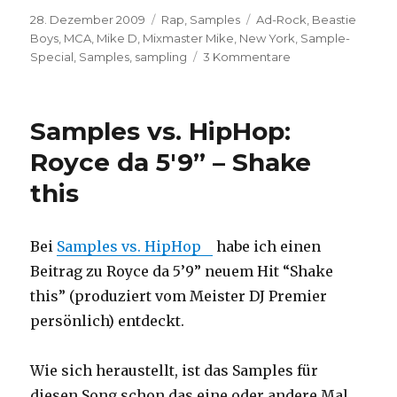
Veröffentlicht
Kategorien
Schlagwörter
28. Dezember 2009
Rap
,
Samples
Ad-Rock
,
Beastie
am
Boys
,
MCA
,
Mike D
,
Mixmaster Mike
,
New York
,
Sample-
zu
Special
,
Samples
,
sampling
3 Kommentare
Sample-
Special
(#10):
Samples vs. HipHop:
Beastie
Boys
Royce da 5'9” – Shake
this
Bei
Samples vs. HipHop
habe ich einen
Beitrag zu Royce da 5’9” neuem Hit “Shake
this” (produziert vom Meister DJ Premier
persönlich) entdeckt.
Wie sich heraustellt, ist das Samples für
diesen Song schon das eine oder andere Mal