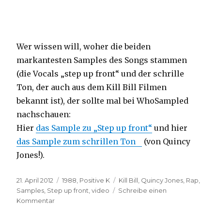
Wer wissen will, woher die beiden
markantesten Samples des Songs stammen
(die Vocals „step up front“ und der schrille
Ton, der auch aus dem Kill Bill Filmen
bekannt ist), der sollte mal bei WhoSampled
nachschauen:
Hier
das Sample zu „Step up front“
und hier
das Sample zum schrillen Ton
(von Quincy
Jones!).
Veröffentlicht
Kategorien
Schlagwörter
21. April 2012
1988
,
Positive K
Kill Bill
,
Quincy Jones
,
Rap
,
am
Samples
,
Step up front
,
video
Schreibe einen
zu
Kommentar
Positive