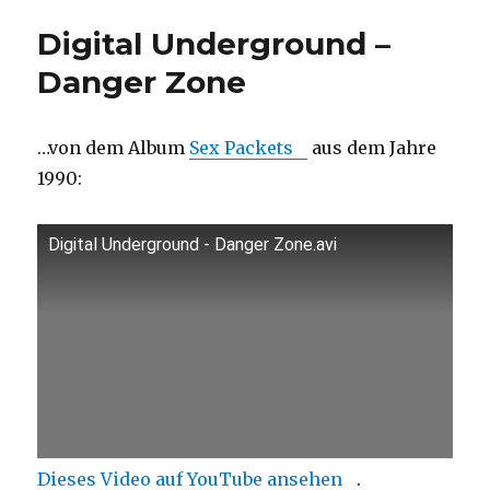
Peace:
Digital Underground –
Chris
Kelly
Danger Zone
von
Kriss
Kross!
…von dem Album
Sex Packets
aus dem Jahre
1990:
Digital Underground - Danger Zone.avi
Dieses Video auf YouTube ansehen
.