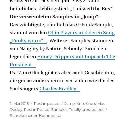
Krossed Out“ aus dem Jahre 1992. Mein
heimliches Lieblingslied: „I missed the Bus“.
Die verwendeten Samples in „Jump“:
Das wichtigste, nämlich das G-Funk-Sample,
stammt von den
Ohio Players und deren Song
„Funky worm“
. Weiterer Samples stammen
von Naughty by Nature, Schooly D und den
legendären
Honey Drippers mit Impeach The
President
.
Ps.: Zum Glück gibt es aber auch Geschichten,
die genau andersherum verlaufen wie die des
Soulsängers
Charles Bradley
.
Veröffentlicht
Kategorien
Schlagwörter
2. Mai 2013
Rest in peace
Jump
,
Kriss Kross
,
Mac
am
Daddy
,
Rest in Peace
,
Samples
,
Totally krossed out
zu
Schreibe einen Kommentar
Rest
in