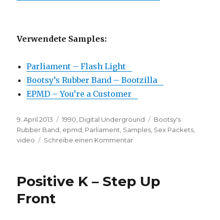
Verwendete Samples:
Parliament – Flash Light
Bootsy’s Rubber Band – Bootzilla
EPMD – You’re a Customer
Veröffentlicht
Kategorien
Schlagwörter
9. April 2013
1990
,
Digital Underground
Bootsy's
am
Rubber Band
,
epmd
,
Parliament
,
Samples
,
Sex Packets
,
zu
video
Schreibe einen Kommentar
Digital
Underground
–
Positive K – Step Up
Danger
Zone
Front