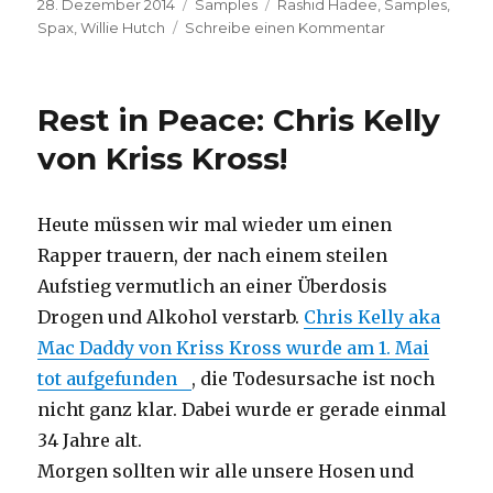
Veröffentlicht
Kategorien
Schlagwörter
28. Dezember 2014
Samples
Rashid Hadee
,
Samples
,
am
zu
Spax
,
Willie Hutch
Schreibe einen Kommentar
Sample-
Special
(#15):
Rest in Peace: Chris Kelly
Willie
Hutch
von Kriss Kross!
–
Mother's
Theme
Heute müssen wir mal wieder um einen
Rapper trauern, der nach einem steilen
Aufstieg vermutlich an einer Überdosis
Drogen und Alkohol verstarb.
Chris Kelly aka
Mac Daddy von Kriss Kross wurde am 1. Mai
tot aufgefunden
, die Todesursache ist noch
nicht ganz klar. Dabei wurde er gerade einmal
34 Jahre alt.
Morgen sollten wir alle unsere Hosen und