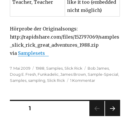
Teacher, Teacher
like it too (embedded
nicht möglich)
Hörprobe der Originalsongs:
http://rapidshare.com/files/152797069/samples
_slick_rick_great_adventures_1988.zip
via
Samplesets
Veröffentlicht
Kategorien
Schlagwörter
7. Mai 2009
1988
,
Samples
,
Slick Rick
Bob James
,
am
Doug E. Fresh
,
Funkadelic
,
James Brown
,
Sample-Special
,
zu
Samples
,
sampling
,
Slick Rick
1 Kommentar
Sample-
Special
(#9):
Slick
Seitennummerierung
SEITE
1
Rick
–
NÄC
der
The
HSTE
Great