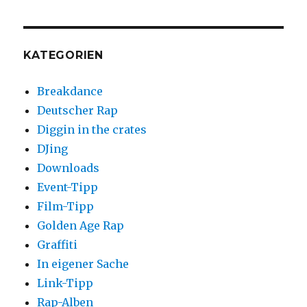
Shake
this
KATEGORIEN
Breakdance
Deutscher Rap
Diggin in the crates
DJing
Downloads
Event-Tipp
Film-Tipp
Golden Age Rap
Graffiti
In eigener Sache
Link-Tipp
Rap-Alben