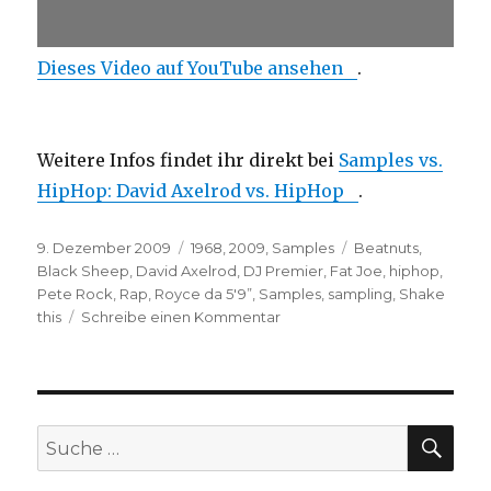
Dieses Video auf YouTube ansehen
.
Weitere Infos findet ihr direkt bei
Samples vs.
HipHop: David Axelrod vs. HipHop
.
Veröffentlicht
Kategorien
Schlagwörter
9. Dezember 2009
1968
,
2009
,
Samples
Beatnuts
,
am
Black Sheep
,
David Axelrod
,
DJ Premier
,
Fat Joe
,
hiphop
,
Pete Rock
,
Rap
,
Royce da 5'9”
,
Samples
,
sampling
,
Shake
zu
this
Schreibe einen Kommentar
Samples
vs.
HipHop:
Royce
da
SUC
Suche
5'9”
nach:
–