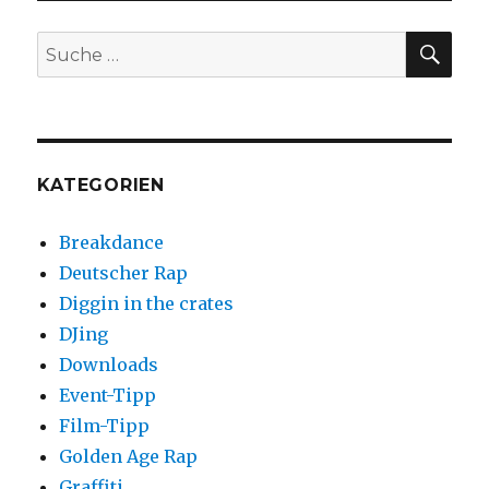
10
HipHop-
SUC
Suche
Samples
nach:
KATEGORIEN
Breakdance
Deutscher Rap
Diggin in the crates
DJing
Downloads
Event-Tipp
Film-Tipp
Golden Age Rap
Graffiti