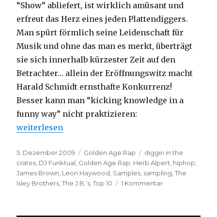
“Show” abliefert, ist wirklich amüsant und
erfreut das Herz eines jeden Plattendiggers.
Man spürt förmlich seine Leidenschaft für
Musik und ohne das man es merkt, überträgt
sie sich innerhalb kürzester Zeit auf den
Betrachter… allein der Eröffnungswitz macht
Harald Schmidt ernsthafte Konkurrenz!
Besser kann man “kicking knowledge in a
funny way” nicht praktizieren:
„DJ Funktuals Top 10 HipHop-Samples“
weiterlesen
Veröffentlicht
Kategorien
Schlagwörter
5. Dezember 2009
Golden Age Rap
diggin in the
am
crates
,
DJ Funktual
,
Golden Age Rap
,
Herb Alpert
,
hiphop
,
James Brown
,
Leon Haywood
,
Samples
,
sampling
,
The
zu
Isley Brothers
,
The J.B.’s
,
Top 10
1 Kommentar
DJ
Funktuals
Top