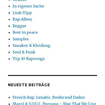
In eigener Sache
Link-Tipp
Rap-Alben
Reggae
Rest in peace
Samples
Sneaker & Kleidung
Soul & Funk
Top 10 Rapsongs
NEUESTE BEITRÄGE
French Rap: Lunatic, Booba und Dadoo
Mazzi & S.O.U.L. Purpose – Way That We Live