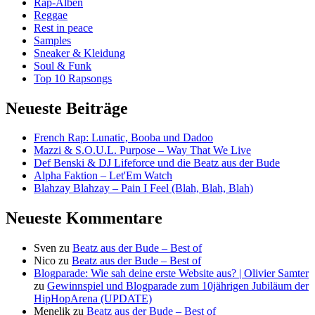
Rap-Alben
Reggae
Rest in peace
Samples
Sneaker & Kleidung
Soul & Funk
Top 10 Rapsongs
Neueste Beiträge
French Rap: Lunatic, Booba und Dadoo
Mazzi & S.O.U.L. Purpose – Way That We Live
Def Benski & DJ Lifeforce und die Beatz aus der Bude
Alpha Faktion – Let'Em Watch
Blahzay Blahzay – Pain I Feel (Blah, Blah, Blah)
Neueste Kommentare
Sven
zu
Beatz aus der Bude – Best of
Nico
zu
Beatz aus der Bude – Best of
Blogparade: Wie sah deine erste Website aus? | Olivier Samter
zu
Gewinnspiel und Blogparade zum 10jährigen Jubiläum der
HipHopArena (UPDATE)
Menelik
zu
Beatz aus der Bude – Best of