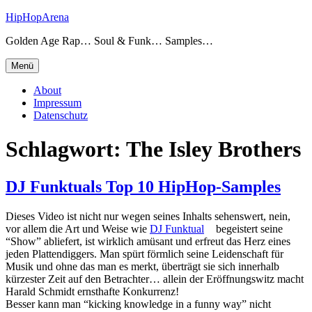
Zum
HipHopArena
Inhalt
Golden Age Rap… Soul & Funk… Samples…
springen
Menü
About
Impressum
Datenschutz
Schlagwort:
The Isley Brothers
DJ Funktuals Top 10 HipHop-Samples
Dieses Video ist nicht nur wegen seines Inhalts sehenswert, nein,
vor allem die Art und Weise wie
DJ Funktual
begeistert seine
“Show” abliefert, ist wirklich amüsant und erfreut das Herz eines
jeden Plattendiggers. Man spürt förmlich seine Leidenschaft für
Musik und ohne das man es merkt, überträgt sie sich innerhalb
kürzester Zeit auf den Betrachter… allein der Eröffnungswitz macht
Harald Schmidt ernsthafte Konkurrenz!
Besser kann man “kicking knowledge in a funny way” nicht