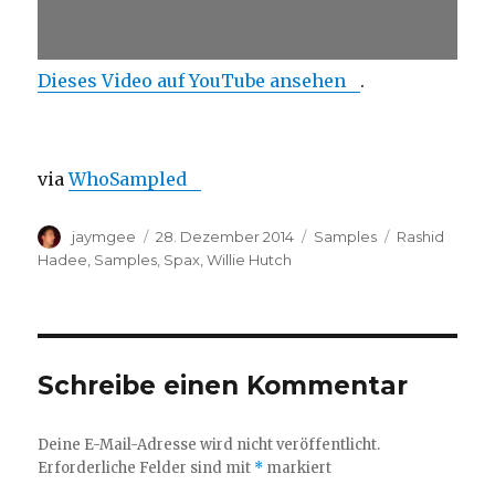
Dieses Video auf YouTube ansehen
.
via
WhoSampled
Autor
Veröffentlicht
Kategorien
Schlagwörter
jaymgee
28. Dezember 2014
Samples
Rashid
am
Hadee
,
Samples
,
Spax
,
Willie Hutch
Schreibe einen Kommentar
Deine E-Mail-Adresse wird nicht veröffentlicht.
Erforderliche Felder sind mit
*
markiert