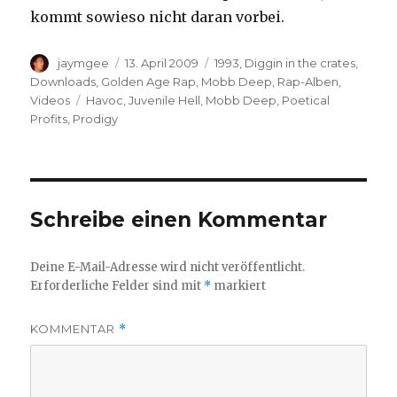
kommt sowieso nicht daran vorbei.
Autor
Veröffentlicht
Kategorien
jaymgee
13. April 2009
1993
,
Diggin in the crates
,
am
Downloads
,
Golden Age Rap
,
Mobb Deep
,
Rap-Alben
,
Schlagwörter
Videos
Havoc
,
Juvenile Hell
,
Mobb Deep
,
Poetical
Profits
,
Prodigy
Schreibe einen Kommentar
Deine E-Mail-Adresse wird nicht veröffentlicht.
Erforderliche Felder sind mit
*
markiert
KOMMENTAR
*