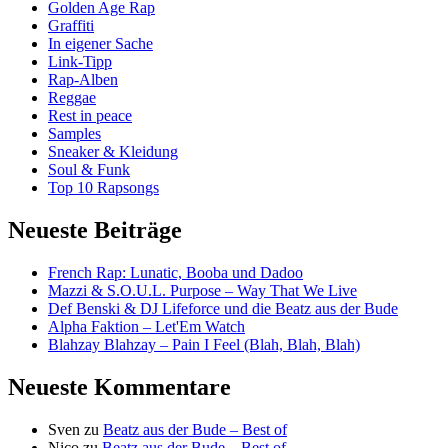
Golden Age Rap
Graffiti
In eigener Sache
Link-Tipp
Rap-Alben
Reggae
Rest in peace
Samples
Sneaker & Kleidung
Soul & Funk
Top 10 Rapsongs
Neueste Beiträge
French Rap: Lunatic, Booba und Dadoo
Mazzi & S.O.U.L. Purpose – Way That We Live
Def Benski & DJ Lifeforce und die Beatz aus der Bude
Alpha Faktion – Let'Em Watch
Blahzay Blahzay – Pain I Feel (Blah, Blah, Blah)
Neueste Kommentare
Sven
zu
Beatz aus der Bude – Best of
Nico
zu
Beatz aus der Bude – Best of