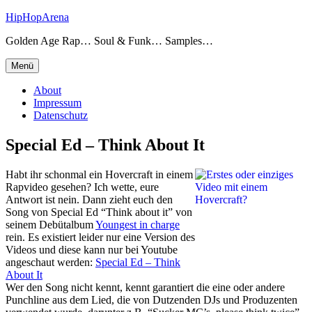
Zum
HipHopArena
Inhalt
Golden Age Rap… Soul & Funk… Samples…
springen
Menü
About
Impressum
Datenschutz
Special Ed – Think About It
Habt ihr schonmal ein Hovercraft in einem
Rapvideo gesehen? Ich wette, eure
Antwort ist nein. Dann zieht euch den
Song von Special Ed “Think about it” von
seinem Debütalbum
Youngest in charge
rein. Es existiert leider nur eine Version des
Videos und diese kann nur bei Youtube
angeschaut werden:
Special Ed – Think
About It
Wer den Song nicht kennt, kennt garantiert die eine oder andere
Punchline aus dem Lied, die von Dutzenden DJs und Produzenten