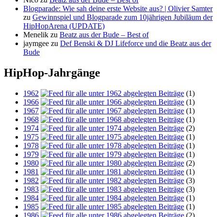
Blogparade: Wie sah deine erste Website aus? | Olivier Samter
zu
Gewinnspiel und Blogparade zum 10jährigen Jubiläum der
HipHopArena (UPDATE)
Menelik
zu
Beatz aus der Bude – Best of
jaymgee
zu
Def Benski & DJ Lifeforce und die Beatz aus der
Bude
HipHop-Jahrgänge
1962
(1)
1966
(1)
1967
(1)
1968
(1)
1974
(2)
1975
(1)
1978
(1)
1979
(1)
1980
(2)
1981
(1)
1982
(3)
1983
(3)
1984
(1)
1985
(1)
1986
(2)