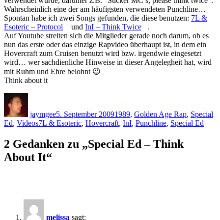
verwendet wurde, darunter z.B. “Sucker MC’s, please think twice”.
Wahrscheinlich eine der am häufigsten verwendeten Punchline…
Spontan habe ich zwei Songs gefunden, die diese benutzen:
7L &
Esoteric – Protocol
und
InI – Think Twice
.
Auf Youtube streiten sich die Mitglieder gerade noch darum, ob es
nun das erste oder das einzige Rapvideo überhaupt ist, in dem ein
Hovercraft zum Cruisen benutzt wird bzw. irgendwie eingesetzt
wird… wer sachdienliche Hinweise in dieser Angelegheit hat, wird
mit Ruhm und Ehre belohnt 😉
Think about it
Autor
Veröffentlicht
Kategorien
am
jaymgee
5. September 2009
1989
,
Golden Age Rap
,
Special
Schlagwörter
Ed
,
Videos
7L & Esoteric
,
Hovercraft
,
InI
,
Punchline
,
Special Ed
2 Gedanken zu „Special Ed – Think
About It“
melissa
sagt: