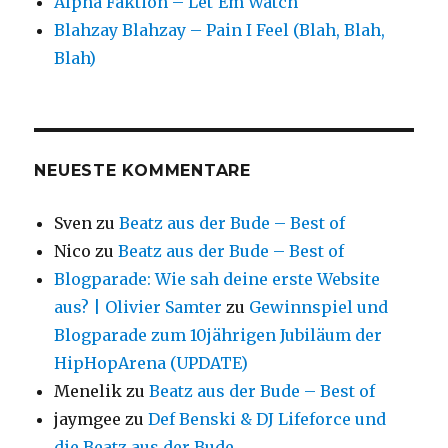
Alpha Faktion – Let'Em Watch
Blahzay Blahzay – Pain I Feel (Blah, Blah,
Blah)
NEUESTE KOMMENTARE
Sven
zu
Beatz aus der Bude – Best of
Nico
zu
Beatz aus der Bude – Best of
Blogparade: Wie sah deine erste Website
aus? | Olivier Samter
zu
Gewinnspiel und
Blogparade zum 10jährigen Jubiläum der
HipHopArena (UPDATE)
Menelik
zu
Beatz aus der Bude – Best of
jaymgee
zu
Def Benski & DJ Lifeforce und
die Beatz aus der Bude