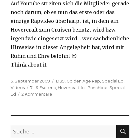
Auf Youtube streiten sich die Mitglieder gerade
noch darum, ob es nun das erste oder das
einzige Rapvideo überhaupt ist, in dem ein
Hovercraft zum Cruisen benutzt wird bzw.
irgendwie eingesetzt wird… wer sachdienliche
Hinweise in dieser Angelegheit hat, wird mit
Ruhm und Ehre belohnt 😉
Think about it
Veröffentlicht
Kategorien
5. September 2009
1989
,
Golden Age Rap
,
Special Ed
,
am
Schlagwörter
Videos
7L & Esoteric
,
Hovercraft
,
InI
,
Punchline
,
Special
zu
Ed
2 Kommentare
Special
Ed
–
Think
About
SUC
Suche
It
nach: