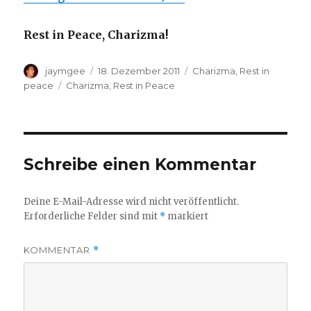
Rest in Peace, Charizma!
Autor
Veröffentlicht
Kategorien
jaymgee
18. Dezember 2011
Charizma
,
Rest in
am
Schlagwörter
peace
Charizma
,
Rest in Peace
Schreibe einen Kommentar
Deine E-Mail-Adresse wird nicht veröffentlicht.
Erforderliche Felder sind mit
*
markiert
KOMMENTAR
*