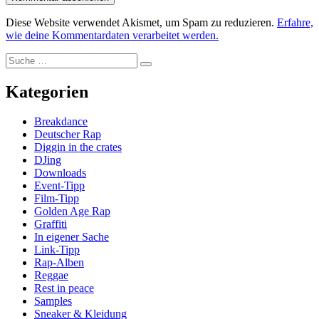
Diese Website verwendet Akismet, um Spam zu reduzieren.
Erfahre,
wie deine Kommentardaten verarbeitet werden.
Suche
Suche
nach:
Kategorien
Breakdance
Deutscher Rap
Diggin in the crates
DJing
Downloads
Event-Tipp
Film-Tipp
Golden Age Rap
Graffiti
In eigener Sache
Link-Tipp
Rap-Alben
Reggae
Rest in peace
Samples
Sneaker & Kleidung