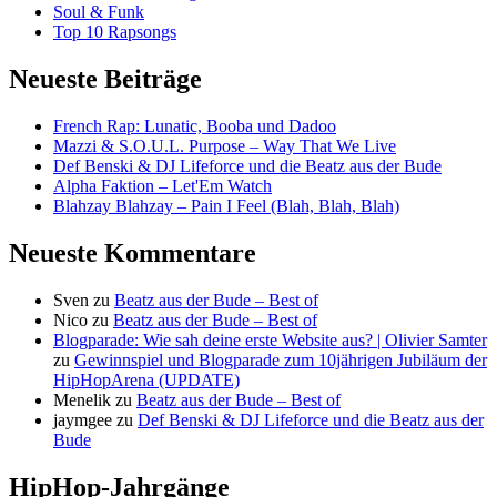
Soul & Funk
Top 10 Rapsongs
Neueste Beiträge
French Rap: Lunatic, Booba und Dadoo
Mazzi & S.O.U.L. Purpose – Way That We Live
Def Benski & DJ Lifeforce und die Beatz aus der Bude
Alpha Faktion – Let'Em Watch
Blahzay Blahzay – Pain I Feel (Blah, Blah, Blah)
Neueste Kommentare
Sven
zu
Beatz aus der Bude – Best of
Nico
zu
Beatz aus der Bude – Best of
Blogparade: Wie sah deine erste Website aus? | Olivier Samter
zu
Gewinnspiel und Blogparade zum 10jährigen Jubiläum der
HipHopArena (UPDATE)
Menelik
zu
Beatz aus der Bude – Best of
jaymgee
zu
Def Benski & DJ Lifeforce und die Beatz aus der
Bude
HipHop-Jahrgänge