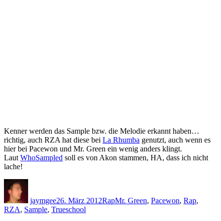
Kenner werden das Sample bzw. die Melodie erkannt haben…
richtig, auch RZA hat diese bei
La Rhumba
genutzt, auch wenn es
hier bei Pacewon und Mr. Green ein wenig anders klingt.
Laut
WhoSampled
soll es von Akon stammen, HA, dass ich nicht
lache!
Autor
Veröffentlicht
Kategorien
Schlagwörter
am
jaymgee
26. März 2012
Rap
Mr. Green
,
Pacewon
,
Rap
,
RZA
,
Sample
,
Trueschool