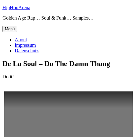
Zum
HipHopArena
Inhalt
Golden Age Rap… Soul & Funk… Samples…
springen
Menü
About
Impressum
Datenschutz
De La Soul – Do The Damn Thang
Do it!