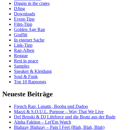
Diggin in the crates
DJing
Downloads
Event-Tipp
Film-Tipp
Golden Age Rap
Graffiti
In eigener Sache
Link-Tipp
Rap-Alben
Reggae
Rest in peace
Samples
Sneaker & Kleidung
Soul & Funk
Top 10 Rapsongs
Neueste Beiträge
French Rap: Lunatic, Booba und Dadoo
Mazzi & S.O.U.L. Purpose – Way That We Live
Def Benski & DJ Lifeforce und die Beatz aus der Bude
Alpha Faktion – Let'Em Watch
Blahzay Blahzay – Pain I Feel (Blah, Blah, Blah)