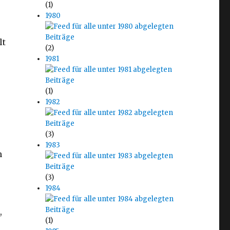
(1)
1980
(2)
1981
(1)
1982
(3)
1983
n
(3)
1984
,
(1)