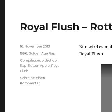
Royal Flush – Rot
Veröffentlicht
16. November 2013
Nun wird es mal
am
Kategorien
1996
,
Golden Age Rap
Royal Flush.
Schlagwörter
Compilation
,
oldschool
,
Rap
,
Rotten Apple
,
Royal
Flush
Schreibe einen
zu
Kommentar
Royal
Flush
–
Rotten
Apple