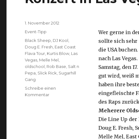
Veröffentlicht
1. November 2012
am
Kategorien
Event-Tipp
Wer gerne in de
Schlagwörter
Black Sheep
,
DJ Kool
,
sollte sich sehr
Doug E. Fresh
,
East Coast
die USA buchen.
Flava Tour
,
Kurtis Blow
,
Las
nach Las Vegas.
Vegas
,
Melle Mel
,
oldschool
,
Rob Base
,
Salt n
Samstag, den 17.
Pepa
,
Slick Rick
,
Sugarhill
gut wird, weiß 
Gang
haben ihre beste
Schreibe einen
eingefleischte F
zu
Kommentar
East
des Raps zurücke
Coast
Meherere Oldsc
Flava
Die Line Up der 
Tour:
Oldschool-
Doug E. Fresh, S
Konzert
Melle Mel, East