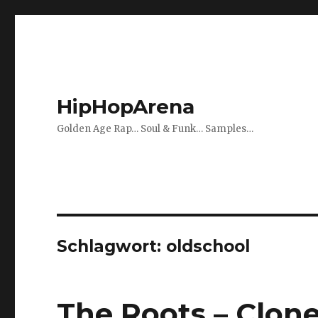
HipHopArena
Golden Age Rap… Soul & Funk… Samples…
Schlagwort:
oldschool
The Roots – Clon