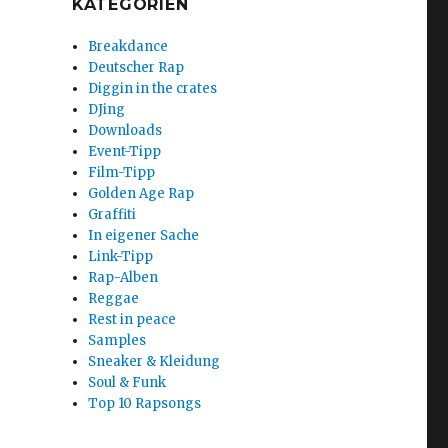
KATEGORIEN
Breakdance
Deutscher Rap
Diggin in the crates
DJing
Downloads
Event-Tipp
Film-Tipp
Golden Age Rap
Graffiti
In eigener Sache
Link-Tipp
Rap-Alben
Reggae
Rest in peace
Samples
Sneaker & Kleidung
Soul & Funk
Top 10 Rapsongs