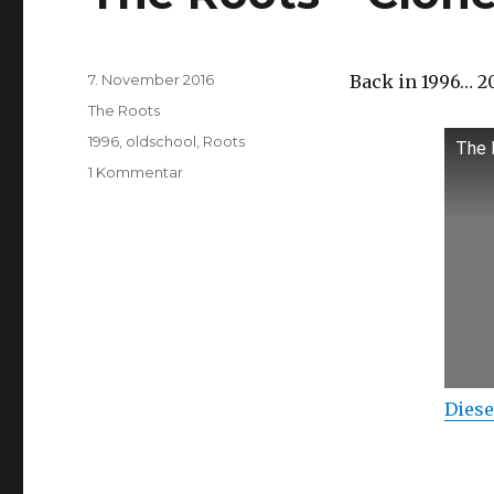
Veröffentlicht
7. November 2016
Back in 1996… 2
am
Kategorien
The Roots
Schlagwörter
1996
,
oldschool
,
Roots
The 
zu
1 Kommentar
The
Roots
–
Clones
Diese