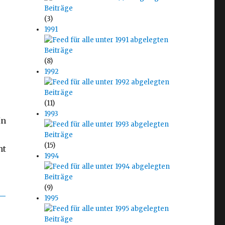
(3)
1991
(8)
1992
(11)
1993
In
(15)
ht
1994
(9)
1995