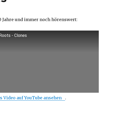
0 Jahre und immer noch hörenswert:
Roots - Clones
s Video auf YouTube ansehen
.