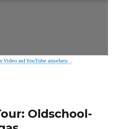
s Video auf YouTube ansehen
.
Tour: Oldschool-
egas