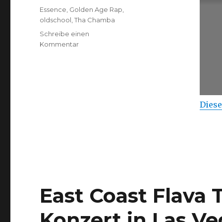
Schlagwörter
Essence
,
Golden Age Rap
,
oldschool
,
Tha Chamba
Schreibe einen
zu
Kommentar
Tha
Chamba
–
Essence
Diese
East Coast Flava 
Konzert in Las V