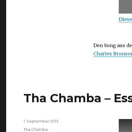
Diese
Den Song aus de
Charles Bronson
Tha Chamba – Es
Veröffentlicht
1. September 2013
am
Kategorien
Tha Chamba