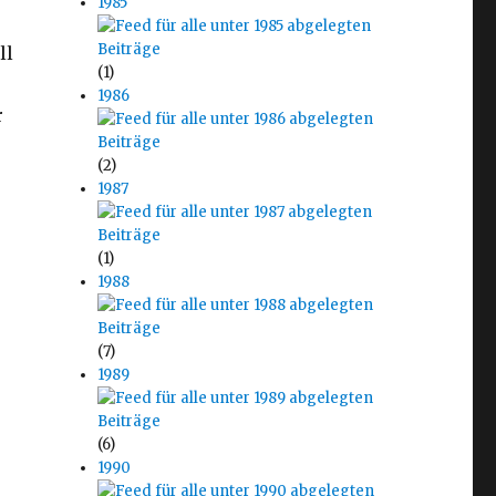
1985
ll
(1)
1986
r
(2)
1987
(1)
1988
(7)
1989
(6)
1990