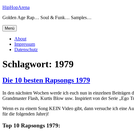
Zum
HipHopArena
Inhalt
Golden Age Rap… Soul & Funk… Samples…
springen
Menü
About
Impressum
Datenschutz
Schlagwort:
1979
Die 10 besten Rapsongs 1979
In den nächsten Wochen werde ich euch nun in einzelnen Beiträgen di
Grandmaster Flash, Kurtis Blow usw. Inspiriert von der Serie „Ego T
Wenn es zu einem Song KEIN Video gibt, dann versuche ich eine Audio
für die folgenden Jahre)!
Top 10 Rapsongs 1979: