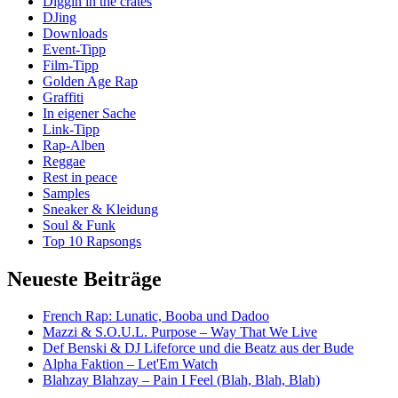
Diggin in the crates
DJing
Downloads
Event-Tipp
Film-Tipp
Golden Age Rap
Graffiti
In eigener Sache
Link-Tipp
Rap-Alben
Reggae
Rest in peace
Samples
Sneaker & Kleidung
Soul & Funk
Top 10 Rapsongs
Neueste Beiträge
French Rap: Lunatic, Booba und Dadoo
Mazzi & S.O.U.L. Purpose – Way That We Live
Def Benski & DJ Lifeforce und die Beatz aus der Bude
Alpha Faktion – Let'Em Watch
Blahzay Blahzay – Pain I Feel (Blah, Blah, Blah)