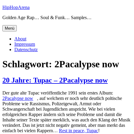
Zum
HipHopArena
Inhalt
Golden Age Rap… Soul & Funk… Samples…
springen
Menü
About
Impressum
Datenschutz
Schlagwort:
2Pacalypse now
20 Jahre: Tupac – 2Pacalypse now
Der gute alte Tupac veröffentliche 1991 sein erstes Album:
2Pacalypse now
, auf welchem er noch sehr deutlich poltische
Probleme wie Rassismus, Polizeigewalt, Armut oder
Schwangerschaft bei Jugendlichen anspricht. Wie bei vielen
erfolgreichen Rapper ändern sich seine Probleme und damit die
Inhalte seiner Texte später merklich, was auch den Klang der Musik
verändert. Das ist jetzt nicht negativ gemeint, aber man merkt das
einfach bei vielen Rappern…
Rest in peace, Tupac
!