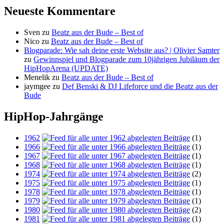
Neueste Kommentare
Sven
zu
Beatz aus der Bude – Best of
Nico
zu
Beatz aus der Bude – Best of
Blogparade: Wie sah deine erste Website aus? | Olivier Samter
zu
Gewinnspiel und Blogparade zum 10jährigen Jubiläum der
HipHopArena (UPDATE)
Menelik
zu
Beatz aus der Bude – Best of
jaymgee
zu
Def Benski & DJ Lifeforce und die Beatz aus der
Bude
HipHop-Jahrgänge
1962
(1)
1966
(1)
1967
(1)
1968
(1)
1974
(2)
1975
(1)
1978
(1)
1979
(1)
1980
(2)
1981
(1)