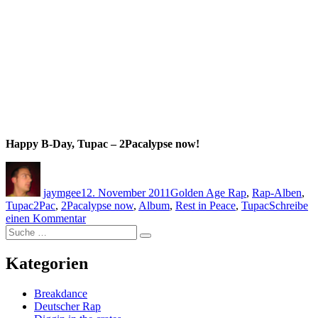
Happy B-Day, Tupac – 2Pacalypse now!
Autor
Veröffentlicht
Kategorien
am
jaymgee
12. November 2011
Golden Age Rap
,
Rap-Alben
,
Schlagwörter
Tupac
2Pac
,
2Pacalypse now
,
Album
,
Rest in Peace
,
Tupac
Schreibe
zu
einen Kommentar
Suche
20
Suche
nach:
Jahre:
Tupac
Kategorien
–
2Pacalypse
Breakdance
now
Deutscher Rap