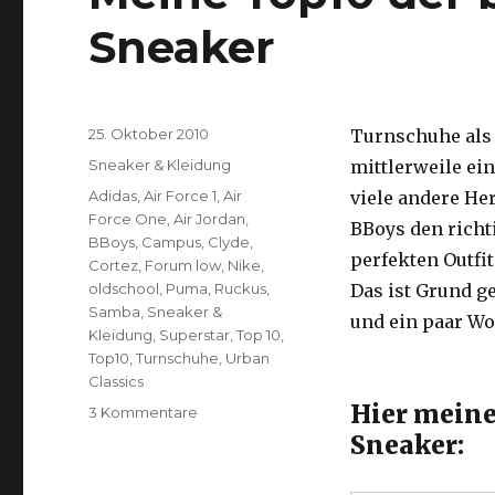
Sneaker
Veröffentlicht
25. Oktober 2010
Turnschuhe als 
am
Kategorien
Sneaker & Kleidung
mittlerweile ei
Schlagwörter
Adidas
,
Air Force 1
,
Air
viele andere Her
Force One
,
Air Jordan
,
BBoys den richt
BBoys
,
Campus
,
Clyde
,
perfekten Outfit
Cortez
,
Forum low
,
Nike
,
oldschool
,
Puma
,
Ruckus
,
Das ist Grund g
Samba
,
Sneaker &
und ein paar Wo
Kleidung
,
Superstar
,
Top 10
,
Top10
,
Turnschuhe
,
Urban
Classics
Hier meine
zu
3 Kommentare
Meine
Sneaker:
Top10
der