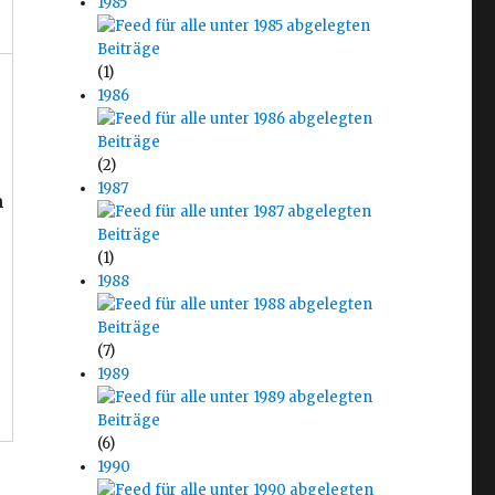
1985
(1)
1986
(2)
1987
m
(1)
1988
(7)
1989
(6)
1990