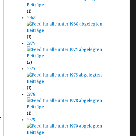
(1)
1968
(1)
1974
e
(2)
1975
(1)
1978
(1)
r
1979