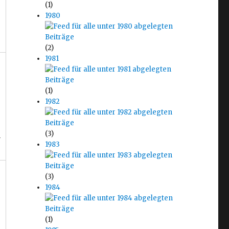
(1)
1980
(2)
1981
(1)
1982
(3)
n
1983
(3)
1984
(1)