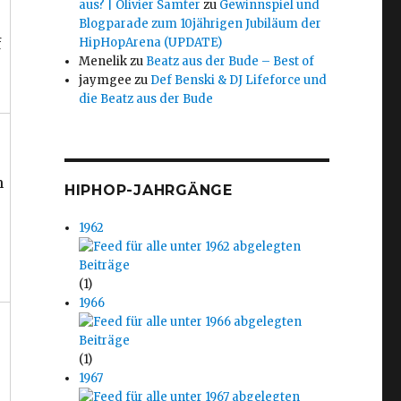
aus? | Olivier Samter
zu
Gewinnspiel und
Blogparade zum 10jährigen Jubiläum der
f
HipHopArena (UPDATE)
Menelik
zu
Beatz aus der Bude – Best of
jaymgee
zu
Def Benski & DJ Lifeforce und
die Beatz aus der Bude
h
HIPHOP-JAHRGÄNGE
1962
(1)
1966
(1)
1967
e