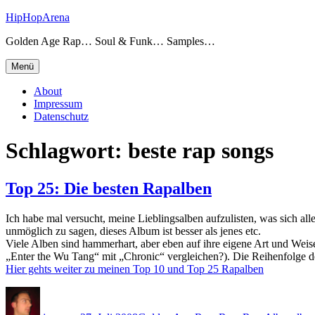
Zum
HipHopArena
Inhalt
Golden Age Rap… Soul & Funk… Samples…
springen
Menü
About
Impressum
Datenschutz
Schlagwort:
beste rap songs
Top 25: Die besten Rapalben
Ich habe mal versucht, meine Lieblingsalben aufzulisten, was sich all
unmöglich zu sagen, dieses Album ist besser als jenes etc.
Viele Alben sind hammerhart, aber eben auf ihre eigene Art und Weise
„Enter the Wu Tang“ mit „Chronic“ vergleichen?). Die Reihenfolge d
Hier gehts weiter zu meinen Top 10 und Top 25 Rapalben
Autor
Veröffentlicht
Kategorien
Schl
am