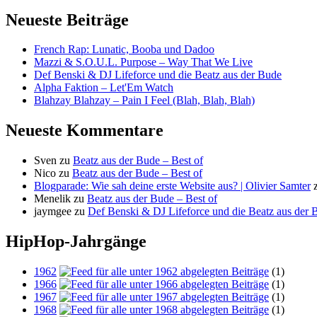
Neueste Beiträge
French Rap: Lunatic, Booba und Dadoo
Mazzi & S.O.U.L. Purpose – Way That We Live
Def Benski & DJ Lifeforce und die Beatz aus der Bude
Alpha Faktion – Let'Em Watch
Blahzay Blahzay – Pain I Feel (Blah, Blah, Blah)
Neueste Kommentare
Sven
zu
Beatz aus der Bude – Best of
Nico
zu
Beatz aus der Bude – Best of
Blogparade: Wie sah deine erste Website aus? | Olivier Samter
Menelik
zu
Beatz aus der Bude – Best of
jaymgee
zu
Def Benski & DJ Lifeforce und die Beatz aus der 
HipHop-Jahrgänge
1962
(1)
1966
(1)
1967
(1)
1968
(1)