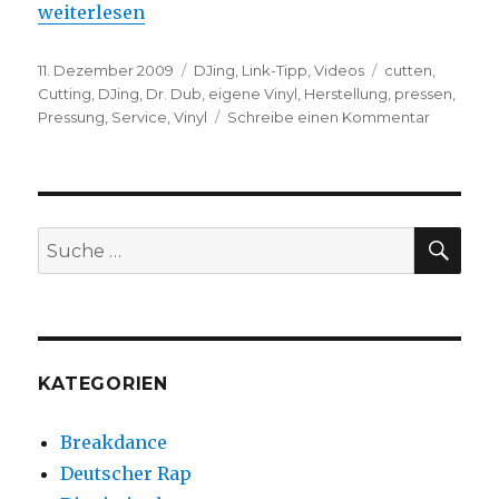
„Wie funktioniert die Herstellung einer Vinyl?“
weiterlesen
Veröffentlicht
Kategorien
Schlagwörter
11. Dezember 2009
DJing
,
Link-Tipp
,
Videos
cutten
,
am
Cutting
,
DJing
,
Dr. Dub
,
eigene Vinyl
,
Herstellung
,
pressen
,
zu
Pressung
,
Service
,
Vinyl
Schreibe einen Kommentar
Wie
funktionie
die
Herstellu
einer
SUC
Suche
Vinyl?
nach:
KATEGORIEN
Breakdance
Deutscher Rap