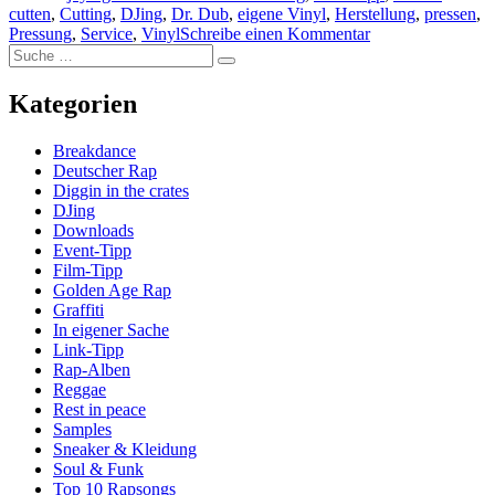
cutten
,
Cutting
,
DJing
,
Dr. Dub
,
eigene Vinyl
,
Herstellung
,
pressen
,
Vinyl?“
zu
Pressung
,
Service
,
Vinyl
Schreibe einen Kommentar
Suche
Wie
Suche
nach:
funktioniert
die
Kategorien
Herstellung
einer
Breakdance
Vinyl?
Deutscher Rap
Diggin in the crates
DJing
Downloads
Event-Tipp
Film-Tipp
Golden Age Rap
Graffiti
In eigener Sache
Link-Tipp
Rap-Alben
Reggae
Rest in peace
Samples
Sneaker & Kleidung
Soul & Funk
Top 10 Rapsongs