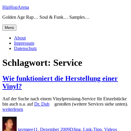
Zum
HipHopArena
Inhalt
Golden Age Rap… Soul & Funk… Samples…
springen
Menü
About
Impressum
Datenschutz
Schlagwort:
Service
Wie funktioniert die Herstellung einer
Vinyl?
Auf der Suche nach einem Vinylpressiung-Service für Einzelstücke
bin auch u.a. auf
Dr. Dub
gestoßen (weitere Services siehe unten).
„Wie
weiterlesen
funktioniert
Autor
Veröffentlicht
Kategorien
Schlagw
die
am
Herstellung
jaymgee
11. Dezember 2009
DJing
,
Link-Tipp
,
Videos
einer