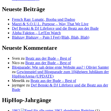
Neueste Beiträge
French Rap: Lunatic, Booba und Dadoo
Mazzi & S.O.U.L. Purpose – Way That We Live
Def Benski & DJ Lifeforce und die Beatz aus der Bude
Alpha Faktion – Let'Em Watch
Blahzay Blahzay – Pain I Feel (Blah, Blah, Blah)
Neueste Kommentare
Sven
zu
Beatz aus der Bude – Best of
Nico
zu
Beatz aus der Bude – Best of
Blogparade: Wie sah deine erste Website aus? | Olivier Samter
zu
Gewinnspiel und Blogparade zum 10jährigen Jubiläum der
HipHopArena (UPDATE)
Menelik
zu
Beatz aus der Bude – Best of
jaymgee
zu
Def Benski & DJ Lifeforce und die Beatz aus der
Bude
HipHop-Jahrgänge
1962
(1)