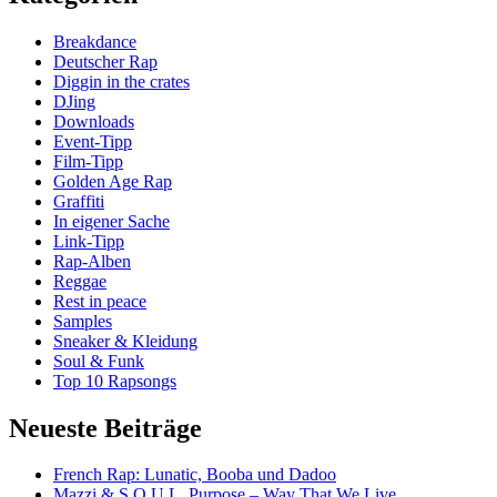
Breakdance
Deutscher Rap
Diggin in the crates
DJing
Downloads
Event-Tipp
Film-Tipp
Golden Age Rap
Graffiti
In eigener Sache
Link-Tipp
Rap-Alben
Reggae
Rest in peace
Samples
Sneaker & Kleidung
Soul & Funk
Top 10 Rapsongs
Neueste Beiträge
French Rap: Lunatic, Booba und Dadoo
Mazzi & S.O.U.L. Purpose – Way That We Live