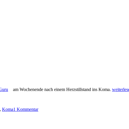
„Guru
Guru
am Wochenende nach einem Herzstillstand ins Koma.
weiterles
im
zu
künstlich
Guru
Koma“
,
Koma
1 Kommentar
im
künstlichen
Koma