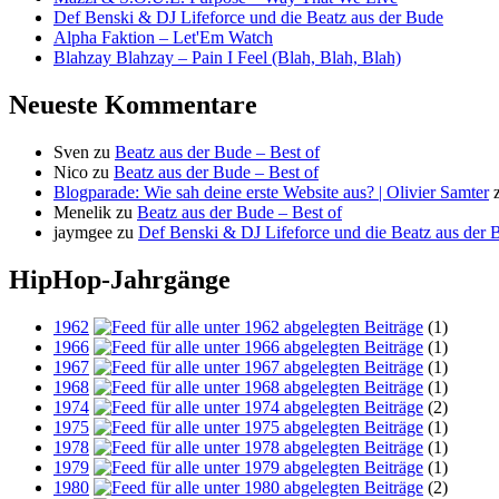
Def Benski & DJ Lifeforce und die Beatz aus der Bude
Alpha Faktion – Let'Em Watch
Blahzay Blahzay – Pain I Feel (Blah, Blah, Blah)
Neueste Kommentare
Sven
zu
Beatz aus der Bude – Best of
Nico
zu
Beatz aus der Bude – Best of
Blogparade: Wie sah deine erste Website aus? | Olivier Samter
Menelik
zu
Beatz aus der Bude – Best of
jaymgee
zu
Def Benski & DJ Lifeforce und die Beatz aus der 
HipHop-Jahrgänge
1962
(1)
1966
(1)
1967
(1)
1968
(1)
1974
(2)
1975
(1)
1978
(1)
1979
(1)
1980
(2)