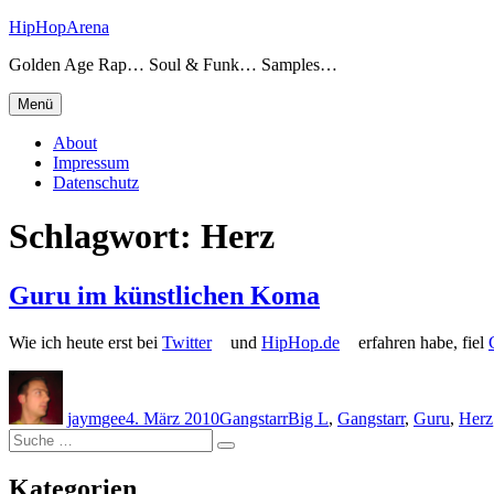
Zum
HipHopArena
Inhalt
Golden Age Rap… Soul & Funk… Samples…
springen
Menü
About
Impressum
Datenschutz
Schlagwort:
Herz
Guru im künstlichen Koma
Wie ich heute erst bei
Twitter
und
HipHop.de
erfahren habe, fiel
Autor
Veröffentlicht
Kategorien
Schlagwörter
am
jaymgee
4. März 2010
Gangstarr
Big L
,
Gangstarr
,
Guru
,
Herz
Suche
Suche
nach:
Kategorien