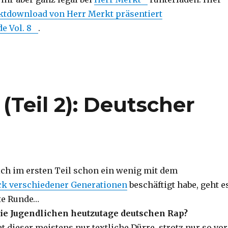
ktdownload von Herr Merkt präsentiert
e Vol. 8
.
Teil 2): Deutscher
h im ersten Teil schon ein wenig mit dem
 verschiedener Generationen
beschäftigt habe, geht e
ite Runde…
e Jugendlichen heutzutage deutschen Rap?
et dieser meistens nur textliche Dürre, strotz nur so vor