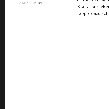
zu
2 Kommentare
Kraftausdrücken
Musikgeschmack
(Teil
rappte dazu sch
2):
Deutscher
Rap