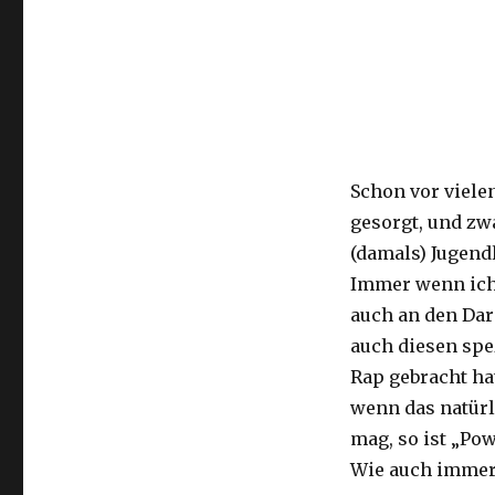
zum
Wackeln
Schon vor viele
gesorgt, und zw
(damals) Jugend
Immer wenn ich 
auch an den Da
auch diesen spe
Rap gebracht hat
wenn das natürl
mag, so ist „Po
Wie auch immer,