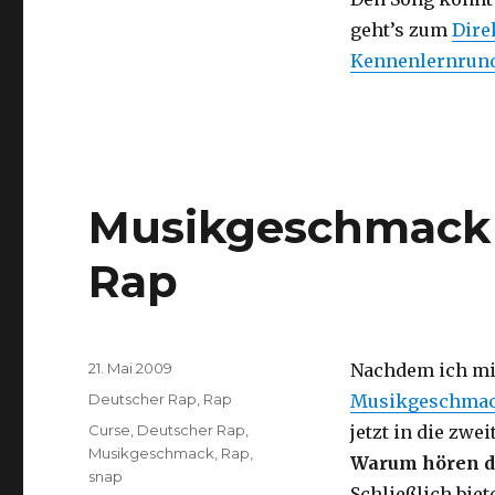
geht’s zum
Dire
Kennenlernrund
Musikgeschmack (
Rap
Veröffentlicht
21. Mai 2009
Nachdem ich mic
am
Kategorien
Deutscher Rap
,
Rap
Musikgeschmack
Schlagwörter
Curse
,
Deutscher Rap
,
jetzt in die zwe
Musikgeschmack
,
Rap
,
Warum hören di
snap
Schließlich biet