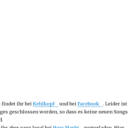
 findet ihr bei
Kehlkopf
und bei
Facebook
. Leider ist
ges geschlossen worden, so dass es keine neuen Songs
d.
ihr aber ganz legal bei
Herr Merkt
runterladen. Hier