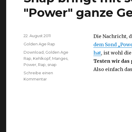
"Power" ganze G
Veröffentlicht
22. August 2011
Die Nachricht, 
am
Kategorien
Golden Age Rap
dem Sond „Powe
Schlagwörter
Download
,
Golden Age
hat
, ist wohl di
Rap
,
Kehlkopf
,
Manges
,
Testen wir das
Power
,
Rap
,
snap
Also einfach da
Schreibe einen
zu
Kommentar
Snap
bringt
mit
seinem
Klassiker
"Power"
ganze
Gebäude