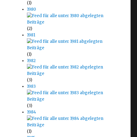
(1)
1980
eutscher Rap“
(2)
1981
(1)
1982
(3)
1983
(3)
1984
(1)