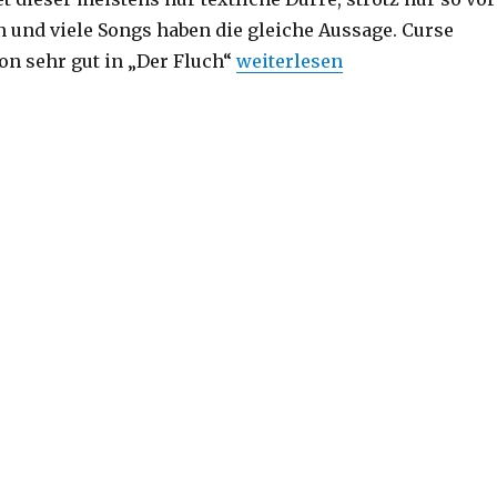
 und viele Songs haben die gleiche Aussage. Curse
„Musikgeschmack (Teil 2): D
on sehr gut in „Der Fluch“
weiterlesen