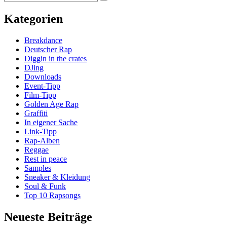
Suche
nach:
Cutlass
and
Kategorien
the
Evil
Breakdance
Twins
Deutscher Rap
feat.
Diggin in the crates
Doowop
DJing
and
Downloads
Fat
Event-Tipp
Joe
Film-Tipp
–
Golden Age Rap
Boriquas
Graffiti
on
In eigener Sache
the
Link-Tipp
Set
Rap-Alben
Reggae
Rest in peace
Samples
Sneaker & Kleidung
Soul & Funk
Top 10 Rapsongs
Neueste Beiträge