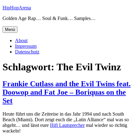
Zum
HipHopArena
Inhalt
Golden Age Rap… Soul & Funk… Samples…
springen
Menü
About
Impressum
Datenschutz
Schlagwort:
The Evil Twinz
Frankie Cutlass and the Evil Twins feat.
Doowop and Fat Joe – Boriquas on the
Set
Heute führt uns die Zeitreise in das Jahr 1994 und nach South
Beach (Miami). Dort zeigt euch die „Latin Alliance“ mal was so
abgeht… und lässt eure
Hifi Lautsprecher
mal wieder so richtig
wackeln!