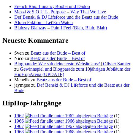
French Rap: Lunatic, Booba und Dadoo
Mazzi & S.O.U.L. Purpose – Way That We Live
Def Benski & DJ Lifeforce und die Beatz aus der Bude
Alpha Faktion – Let'Em Watch
Blahzay Blahzay – Pain I Feel (Blah, Blah, Blah)
Neueste Kommentare
Sven
zu
Beatz aus der Bude – Best of
Nico
zu
Beatz aus der Bude – Best of
Blogparade: Wie sah deine erste Website aus? | Olivier Samter
zu
Gewinnspiel und Blogparade zum 10jährigen Jubiläum der
HipHopArena (UPDATE)
Menelik
zu
Beatz aus der Bude – Best of
jaymgee
zu
Def Benski & DJ Lifeforce und die Beatz aus der
Bude
HipHop-Jahrgänge
1962
(1)
1966
(1)
1967
(1)
1968
(1)