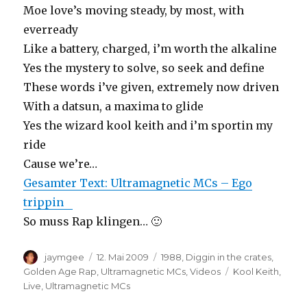
Moe love’s moving steady, by most, with
everready
Like a battery, charged, i’m worth the alkaline
Yes the mystery to solve, so seek and define
These words i’ve given, extremely now driven
With a datsun, a maxima to glide
Yes the wizard kool keith and i’m sportin my
ride
Cause we’re…
Gesamter Text: Ultramagnetic MCs – Ego
trippin
So muss Rap klingen… 🙂
Autor
Veröffentlicht
Kategorien
jaymgee
12. Mai 2009
1988
,
Diggin in the crates
,
am
Schlagwörter
Golden Age Rap
,
Ultramagnetic MCs
,
Videos
Kool Keith
,
Live
,
Ultramagnetic MCs