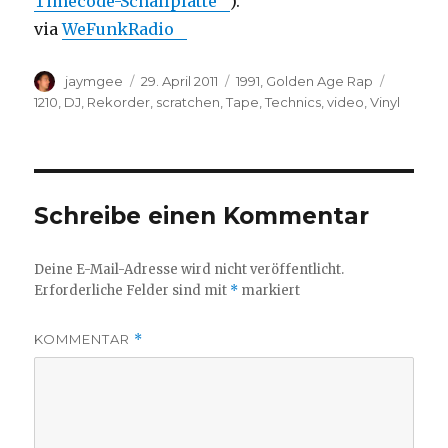
Timecode-Schallplatte
).
via
WeFunkRadio
Autor
Veröffentlicht
Kategorien
Schlagw
jaymgee
29. April 2011
1991
,
Golden Age Rap
am
1210
,
DJ
,
Rekorder
,
scratchen
,
Tape
,
Technics
,
video
,
Vinyl
Schreibe einen Kommentar
Deine E-Mail-Adresse wird nicht veröffentlicht.
Erforderliche Felder sind mit
*
markiert
KOMMENTAR
*