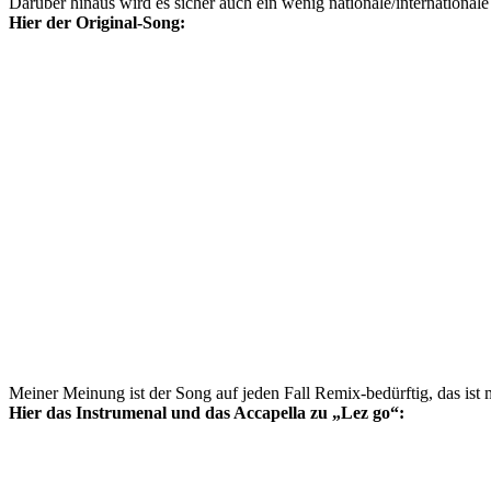
Darüber hinaus wird es sicher auch ein wenig nationale/internationa
Hier der Original-Song:
Meiner Meinung ist der Song auf jeden Fall Remix-bedürftig, das ist 
Hier das Instrumenal und das Accapella zu „Lez go“: