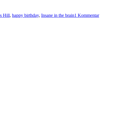
zu
Happy
s Hill
,
happy birthday
,
Insane in the brain
1 Kommentar
birthday:
Cypress
Hill
–
Black
Sunday