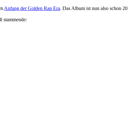
Rusko
am
Anfang der Golden Rap Era
. Das Album ist nun also schon 20
–
Lez
ll stammende:
Go