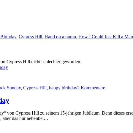
,
Birthday
,
Cypress Hill
,
Hand on a pump
,
How I Could Just Kill a Man
von Cypress Hill nicht schlechter geworden.
nday
hlagwörter
zu
16
ack Sunday
,
Cypress Hill
,
happy birthday
2 Kommentare
Jahre
Cypress
Hill
day
–
Black
 von Cypress Hill zu seinem 15-jährigen Jubiläum. Denn dieses ersch
Sunday
“, aber das nur nebenbei…