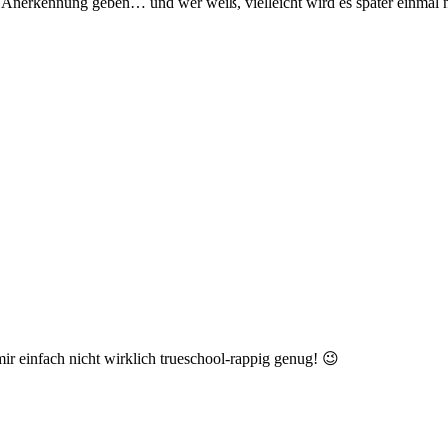
le Anerkennung geben… und wer weiß, vielleicht wird es später einmal
mir einfach nicht wirklich trueschool-rappig genug! 😉