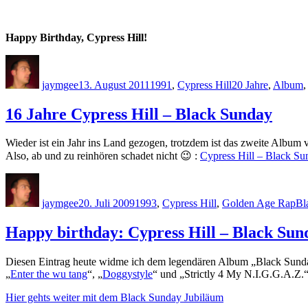
Happy Birthday, Cypress Hill!
Autor
Veröffentlicht
Kategorien
Schlagwörter
am
jaymgee
13. August 2011
1991
,
Cypress Hill
20 Jahre
,
Album
16 Jahre Cypress Hill – Black Sunday
Wieder ist ein Jahr ins Land gezogen, trotzdem ist das zweite Album 
Also, ab und zu reinhören schadet nicht 😉 :
Cypress Hill – Black Su
Autor
Veröffentlicht
Kategorien
Sc
am
jaymgee
20. Juli 2009
1993
,
Cypress Hill
,
Golden Age Rap
Bl
Happy birthday: Cypress Hill – Black Sun
Diesen Eintrag heute widme ich dem legendären Album „Black Sunday“
„
Enter the wu tang
“, „
Doggystyle
“ und „Strictly 4 My N.I.G.G.A.Z.
Hier gehts weiter mit dem Black Sunday Jubiläum