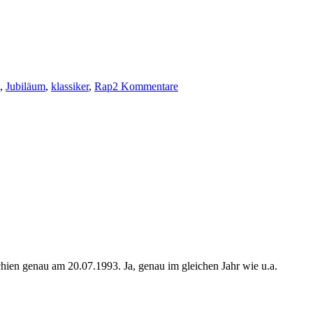
zu
20
,
Jubiläum
,
klassiker
,
Rap
2 Kommentare
Jahre:
Cypress
Hill
–
Cypress
Hill
ien genau am 20.07.1993. Ja, genau im gleichen Jahr wie u.a.