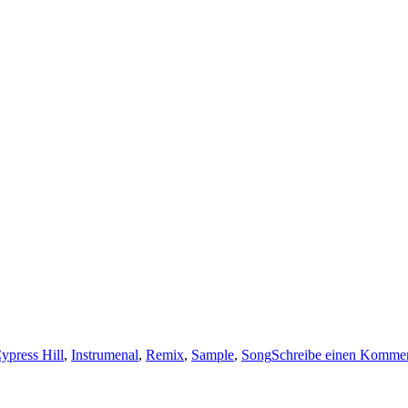
ypress Hill
,
Instrumenal
,
Remix
,
Sample
,
Song
Schreibe einen Komme