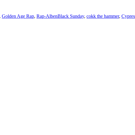
Schlagwörter
,
Golden Age Rap
,
Rap-Alben
Black Sunday
,
cokk the hammer
,
Cypres