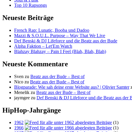
Top 10 Rapsongs
Neueste Beiträge
French Rap: Lunatic, Booba und Dadoo
Mazzi & S.O.U.L. Purpose – Way That We Live
Def Benski & DJ Lifeforce und die Beatz aus der Bude
Alpha Faktion – Let'Em Watch
Blahzay Blahzay – Pain I Feel (Blah, Blah, Blah)
Neueste Kommentare
Sven
zu
Beatz aus der Bude – Best of
Nico
zu
Beatz aus der Bude – Best of
Blogparade: Wie sah deine erste Website aus? | Olivier Samter
Menelik
zu
Beatz aus der Bude – Best of
jaymgee
zu
Def Benski & DJ Lifeforce und die Beatz aus der 
HipHop-Jahrgänge
1962
(1)
1966
(1)