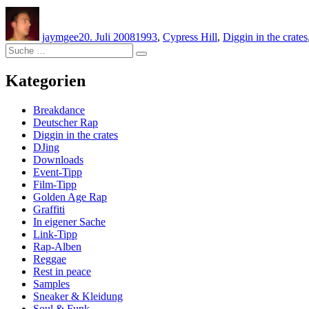
Autor
Veröffentlicht
Kategorien
am
jaymgee
20. Juli 2008
1993
,
Cypress Hill
,
Diggin in the crates
Suche
Suche
nach:
Kategorien
Breakdance
Deutscher Rap
Diggin in the crates
DJing
Downloads
Event-Tipp
Film-Tipp
Golden Age Rap
Graffiti
In eigener Sache
Link-Tipp
Rap-Alben
Reggae
Rest in peace
Samples
Sneaker & Kleidung
Soul & Funk