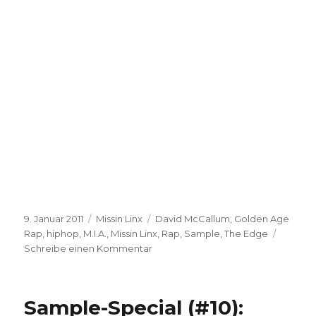
Veröffentlicht
Kategorien
Schlagwörter
9. Januar 2011
Missin Linx
David McCallum
,
Golden Age
am
Rap
,
hiphop
,
M.I.A.
,
Missin Linx
,
Rap
,
Sample
,
The Edge
zu
Schreibe einen Kommentar
Missin
Linx
–
Sample-Special (#10):
M.I.A.