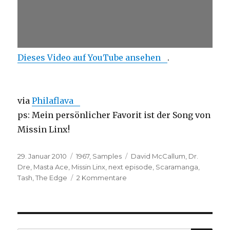
Dieses Video auf YouTube ansehen
.
via
Philaflava
ps: Mein persönlicher Favorit ist der Song von
Missin Linx!
Veröffentlicht
Kategorien
Schlagwörter
29. Januar 2010
1967
,
Samples
David McCallum
,
Dr.
am
Dre
,
Masta Ace
,
Missin Linx
,
next episode
,
Scaramanga
,
zu
Tash
,
The Edge
2 Kommentare
Sample-
Special
(#10):
David