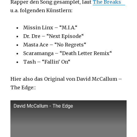
Rapper den Song gesamplet, laut
The Breaks
u.a. folgenden Künstlern:
Missin Linx – “M.I.A.“
Dr. Dre – “Next Episode“
Masta Ace – “No Regrets“
Scaramanga – “Death Letter Remix“
Tash – “Fallin‘ On“
Hier also das Original von David McCallum –
The Edge::
David McCallum - The Edge