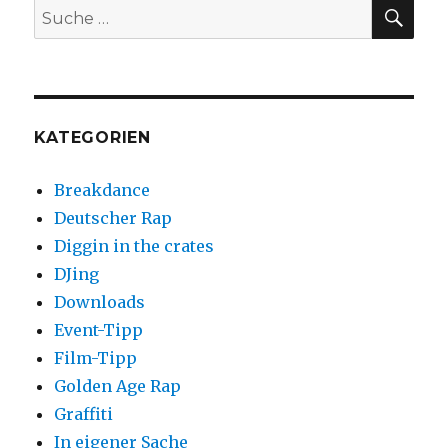
McCallum
SUC
Suche
–
nach:
The
Edge
KATEGORIEN
Breakdance
Deutscher Rap
Diggin in the crates
DJing
Downloads
Event-Tipp
Film-Tipp
Golden Age Rap
Graffiti
In eigener Sache