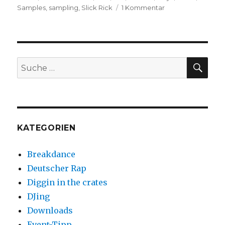
zu
Samples
,
sampling
,
Slick Rick
1 Kommentar
Sample-
Special
(#2):
Bob
James
SUC
Suche
–
nach:
Nautilus
KATEGORIEN
Breakdance
Deutscher Rap
Diggin in the crates
DJing
Downloads
Event-Tipp