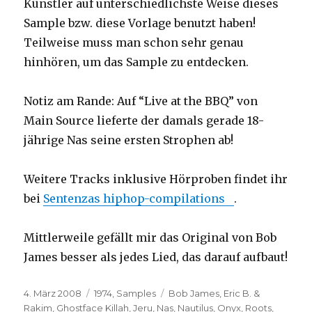
Künstler auf unterschiedlichste Weise dieses
Sample bzw. diese Vorlage benutzt haben!
Teilweise muss man schon sehr genau
hinhören, um das Sample zu entdecken.
Notiz am Rande: Auf “Live at the BBQ” von
Main Source lieferte der damals gerade 18-
jährige Nas seine ersten Strophen ab!
Weitere Tracks inklusive Hörproben findet ihr
bei
Sentenzas hiphop-compilations
.
Mittlerweile gefällt mir das Original von Bob
James besser als jedes Lied, das darauf aufbaut!
Veröffentlicht
Kategorien
Schlagwörter
4. März 2008
1974
,
Samples
Bob James
,
Eric B. &
am
Rakim
,
Ghostface Killah
,
Jeru
,
Nas
,
Nautilus
,
Onyx
,
Roots
,