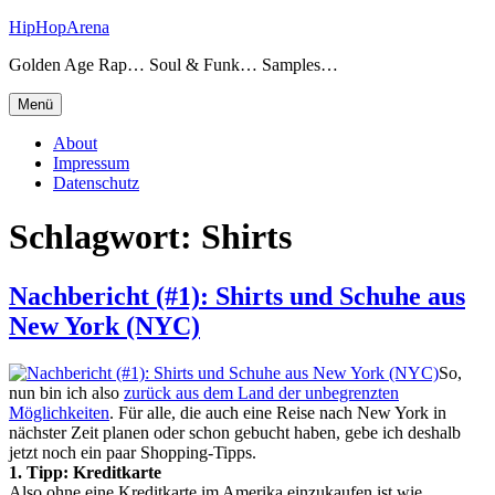
Zum
HipHopArena
Inhalt
Golden Age Rap… Soul & Funk… Samples…
springen
Menü
About
Impressum
Datenschutz
Schlagwort:
Shirts
Nachbericht (#1): Shirts und Schuhe aus
New York (NYC)
So,
nun bin ich also
zurück aus dem Land der unbegrenzten
Möglichkeiten
. Für alle, die auch eine Reise nach New York in
nächster Zeit planen oder schon gebucht haben, gebe ich deshalb
jetzt noch ein paar Shopping-Tipps.
1. Tipp: Kreditkarte
Also ohne eine Kreditkarte im Amerika einzukaufen ist wie