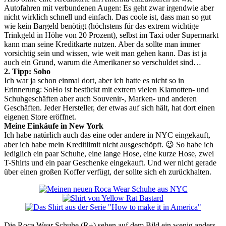
Autofahren mit verbundenen Augen: Es geht zwar irgendwie aber
nicht wirklich schnell und einfach. Das coole ist, dass man so gut
wie kein Bargeld benötigt (höchstens für das extrem wichtige
Trinkgeld in Höhe von 20 Prozent), selbst im Taxi oder Supermarkt
kann man seine Kreditkarte nutzen. Aber da sollte man immer
vorsichtig sein und wissen, wie weit man gehen kann. Das ist ja
auch ein Grund, warum die Amerikaner so verschuldet sind…
2. Tipp: Soho
Ich war ja schon einmal dort, aber ich hatte es nicht so in
Erinnerung: SoHo ist bestückt mit extrem vielen Klamotten- und
Schuhgeschäften aber auch Souvenir-, Marken- und anderen
Geschäften. Jeder Hersteller, der etwas auf sich hält, hat dort einen
eigenen Store eröffnet.
Meine Einkäufe in New York
Ich habe natürlich auch das eine oder andere in NYC eingekauft,
aber ich habe mein Kreditlimit nicht ausgeschöpft. 😉 So habe ich
lediglich ein paar Schuhe, eine lange Hose, eine kurze Hose, zwei
T-Shirts und ein paar Geschenke eingekauft. Und wer nicht gerade
über einen großen Koffer verfügt, der sollte sich eh zurückhalten.
Die Roca Wear Schuhe (R+) sehen auf dem Bild ein wenig anders