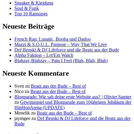
Sneaker & Kleidung
Soul & Funk
Top 10 Rapsongs
Neueste Beiträge
French Rap: Lunatic, Booba und Dadoo
Mazzi & S.O.U.L. Purpose – Way That We Live
Def Benski & DJ Lifeforce und die Beatz aus der Bude
Alpha Faktion – Let'Em Watch
Blahzay Blahzay – Pain I Feel (Blah, Blah, Blah)
Neueste Kommentare
Sven
zu
Beatz aus der Bude – Best of
Nico
zu
Beatz aus der Bude – Best of
Blogparade: Wie sah deine erste Website aus? | Olivier Samter
zu
Gewinnspiel und Blogparade zum 10jährigen Jubiläum der
HipHopArena (UPDATE)
Menelik
zu
Beatz aus der Bude – Best of
jaymgee
zu
Def Benski & DJ Lifeforce und die Beatz aus der
Bude