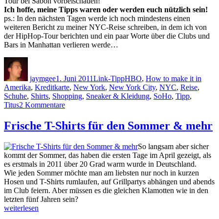
Tour bei Sabon vorbeischauen!
Ich hoffe, meine Tipps waren oder werden euch nützlich sein!
ps.: In den nächsten Tagen werde ich noch mindestens einen
weiteren Bericht zu meiner NYC-Reise schreiben, in dem ich von
der HipHop-Tour berichten und ein paar Worte über die Clubs und
Bars in Manhattan verlieren werde…
Autor
Veröffentlicht
Kategorien
Schlagwörter
am
jaymgee
1. Juni 2011
Link-Tipp
HBO
,
How to make it in
Amerika
,
Kreditkarte
,
New York
,
New York City
,
NYC
,
Reise
,
Schuhe
,
Shirts
,
Shopping
,
Sneaker & Kleidung
,
SoHo
,
Tipp
,
zu
Titus
2 Kommentare
Nachbericht
(#1):
Frische T-Shirts für den Sommer & mehr
Shirts
und
So langsam aber sicher
Schuhe
kommt der Sommer, das haben die ersten Tage im April gezeigt, als
aus
es erstmals in 2011 über 20 Grad warm wurde in Deutschland.
New
Wie jeden Sommer möchte man am liebsten nur noch in kurzen
York
Hosen und T-Shirts rumlaufen, auf Grillpartys abhängen und abends
(NYC)
im Club feiern. Aber müssen es die gleichen Klamotten wie in den
letzten fünf Jahren sein?
„Frische
weiterlesen
T-