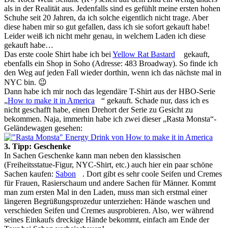
als in der Realität aus. Jedenfalls sind es gefühlt meine ersten hohen
Schuhe seit 20 Jahren, da ich solche eigentlich nicht trage. Aber
diese haben mir so gut gefallen, dass ich sie sofort gekauft habe!
Leider weiß ich nicht mehr genau, in welchem Laden ich diese
gekauft habe…
Das erste coole Shirt habe ich bei
Yellow Rat Bastard
gekauft,
ebenfalls ein Shop in Soho (Adresse: 483 Broadway). So finde ich
den Weg auf jeden Fall wieder dorthin, wenn ich das nächste mal in
NYC bin. 😉
Dann habe ich mir noch das legendäre T-Shirt aus der HBO-Serie
„
How to make it in America
“ gekauft. Schade nur, dass ich es
nicht geschafft habe, einen Drehort der Serie zu Gesicht zu
bekommen. Naja, immerhin habe ich zwei dieser „Rasta Monsta“-
Geländewagen gesehen:
3. Tipp: Geschenke
In Sachen Geschenke kann man neben den klassischen
(Freiheitsstatue-Figur, NYC-Shirt, etc.) auch hier ein paar schöne
Sachen kaufen:
Sabon
. Dort gibt es sehr coole Seifen und Cremes
für Frauen, Rasierschaum und andere Sachen für Männer. Kommt
man zum ersten Mal in den Laden, muss man sich erstmal einer
längeren Begrüßungsprozedur unterziehen: Hände waschen und
verschieden Seifen und Cremes ausprobieren. Also, wer während
seines Einkaufs dreckige Hände bekommt, einfach am Ende der